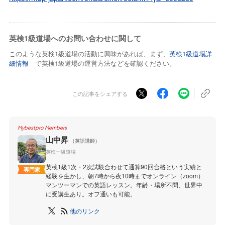
英検1級道場へのお問い合わせに関して
このような英検1級道場の活動に興味があれば、まず、
英検1級道場詳
細情報
で英検1級道場の運営方法などを確認ください。
この記事をシェアする
Mybestpro Members
山中昇
（英語講師）
英検一級道場
英検1級1次・2次試験合わせて通算90回合格という実績と
専門家
経験を生かし、朝7時から夜10時までオンライン（zoom）
マンツーマンでの英語レッスン。年齢・場所不問、世界中
に受講生あり。オフ通いも可能。
他のリンク