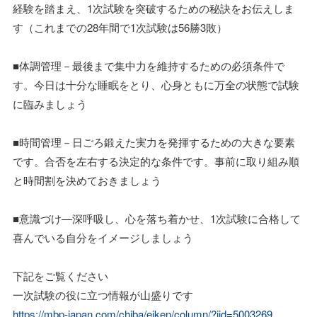
経験を踏まえ、1次試験を突破するための秘訣をお伝えしま
す（これまでの28年間で1次試験は56勝3敗）
■体調管理－最後まで集中力を維持するための必須条件で
す。今日は十分な睡眠をとり、心身ともに万全の状態で試験
に臨みましょう
■時間管理－日ごろ鍛えた実力を発揮するための大きな要素
です。合否を左右する決定的な条件です。事前に取り組み順
と時間割を決めておきましょう
■意識づけ―深呼吸し、心を落ち着かせ、1次試験に合格して
喜んでいる自分をイメージしましょう
下記をご覧ください
一次試験の役に立つ情報が山盛りです
https://mbp-japan.com/chiba/eiken/column/?jid=5003269