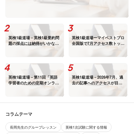
英検1級道場－英検1級要約問
英検1級道場ーマイベストプロ
題の採点には納得がいかない
全国版で7月アクセス数トップ
点が多々見られます
でした
英検1級道場－第11回「英語
英検1級道場－2026年7月、過
学習者のための定期オンライ
去の記事へのアクセスが目立
ン懇談会」を行いました
ちました―年月が経っても本
質は変わらないということの
証拠です
コラムテーマ
長岡先生のグループレッスン
英検1次試験に関する情報