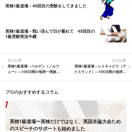
英検1級道場－40回目の受験をしてきました
英検1級道場－戦い済んで日が暮れて 45回目の
1級受験実況中継
前の記事
次の記事
英検1級道場－ベルゲン（ノルウ
英検1級道場－レイキャビク（ア
ェー）―105日間の地球一周旅行
イスランド）―105日間の地球一
で充電中ですー新たなチャレン
周旅行で充電中ですー新たなチ
ジへの準備をして帰国します
ャレンジへの準備をして帰国し
ます
プロのおすすめするコラム
英検1級道場ー英検だけではなく、英語弁論大会ため
のスピーチのサポートも始めました