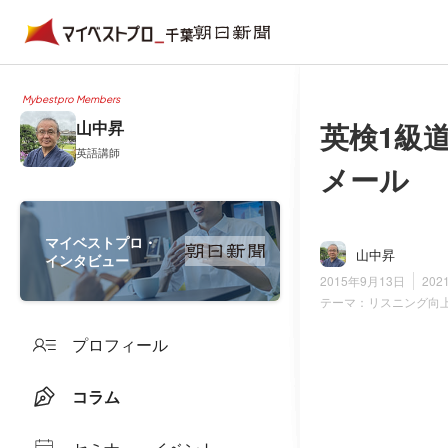
Mybestpro Members
英検1級
山中昇
英語講師
メール
マイベストプロ・
山中昇
インタビュー
2015年9月13日
202
テーマ：
リスニング向
プロフィール
コラム