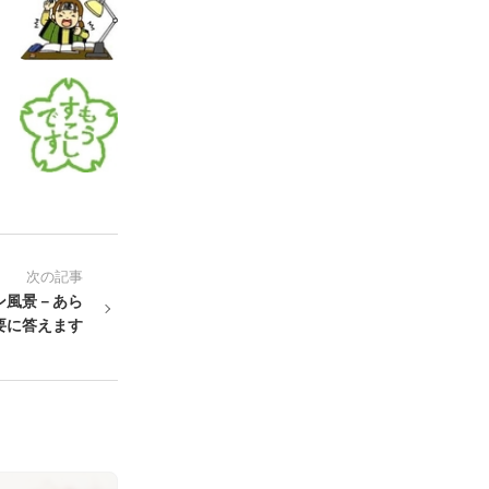
次の記事
ン風景－あら
要に答えます