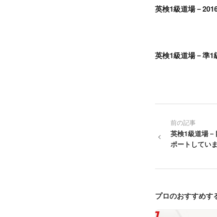
英検1級道場－20
英検1級道場－準
前の記事
英検1級道場－
ポートしてい
プロのおすすめす