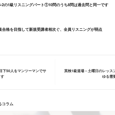
16-2の1級リスニングパート①10問のうち8問は過去問と同一です
1級合格を目指して新規受講者相次ぐ、全員リスニングが弱点
目下50人をマンツーマンでサ
英検1級道場－土曜日のレッス
ます
ゆる需
るコラム