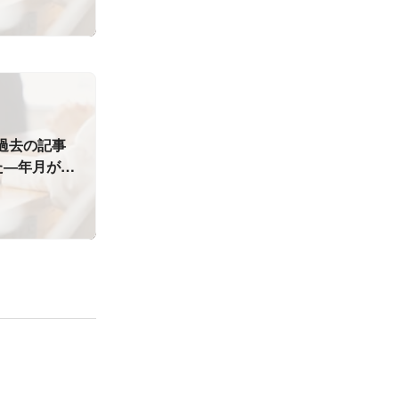
、過去の記事
た―年月が経
いうことの証