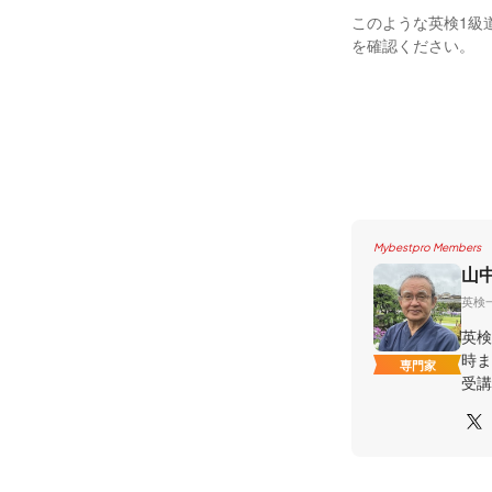
このような英検1級
を確認ください。
Mybestpro Members
山
英検
英検
時ま
専門家
受講