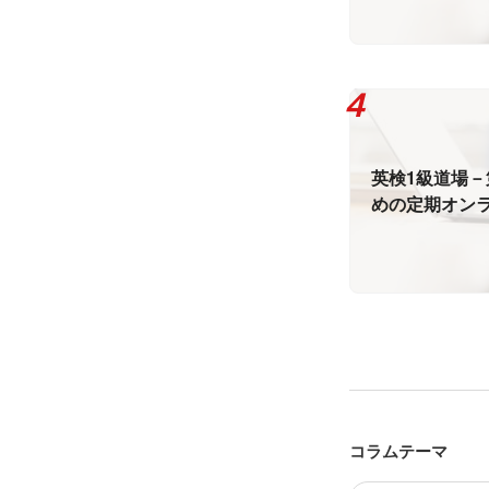
英検1級道場－
めの定期オン
た
コラムテーマ