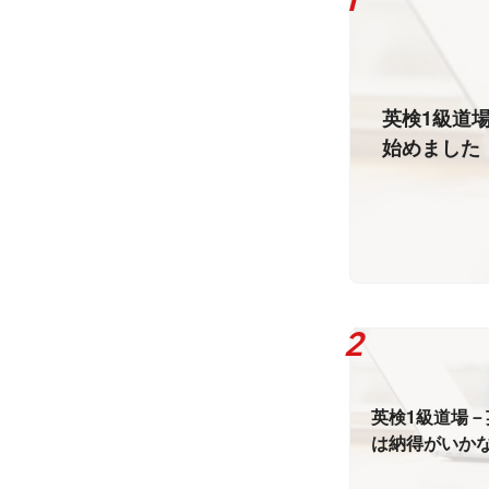
英検1級道
始めました
英検1級道場－
は納得がいか