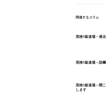
関連するコラム
英検1級道場－過
英検1級道場－語
英検1級道場－聞
します