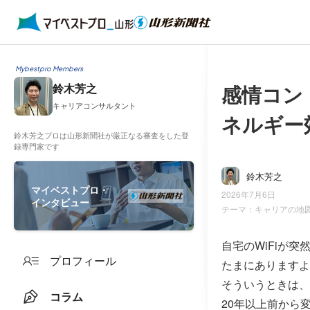
Mybestpro Members
感情コン
鈴木芳之
キャリアコンサルタント
ネルギー効
鈴木芳之プロは山形新聞社が厳正なる審査をした登
録専門家です
鈴木芳之
マイベストプロ・
2026年7月6日
インタビュー
テーマ：
キャリアの地
自宅のWiFiが
プロフィール
たまにありますよ
そういうときは、
コラム
20年以上前から