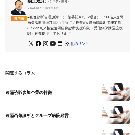
嗣江建栄
（システム開発）
ViewSend ICT株式会社
※画像診断管理加算2（一部委託を行う場合）：166点※遠隔
専門家
画像診断管理加算2：175点／検査※遠隔画像診断管理加算
3：235点／検査遠隔画像診断支援病院（受信側保険医療機
関）複数提携しております
他のリンク
関連するコラム
遠隔読影参加企業の特徴
遠隔画像診断とグループ病院経営