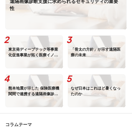
遠隔画像診断支援に求められるセキュリティの重要
性
東京発ディープテック等事業
「骨太の方針」が示す遠隔医
化促進事業が拓く医療イノベ
療の未来
ーション
熊本地震が示した 保険医療機
なぜ日本はこれほど暑くなっ
関間で連携する遠隔画像診断
たのか
の重要性
コラムテーマ