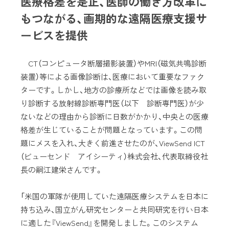
医療格差を是正、医師の働き方改革に
もつながる、画期的な遠隔医療支援サ
ービスを提供
CT（コンピュータ断層撮影装置）やMRI（磁気共鳴診断
装置）等による画像診断は、医療において重要なファク
ターです。しかし、地方の診療所などでは画像を読み取
り診断する放射線診断専門医（以下 診断専門医）が少
ないなどの理由から診断に日数がかかり、中央との医療
格差が生じていることが問題となっています。この問
題にメスを入れ、大きく前進させたのが、ViewSend ICT
（ビューセンド アイシーティ）株式会社、代表取締役社
長の嗣江建栄さんです。
「米国の軍隊が使用していた遠隔医療システムを日本に
持ち込み、国立がん研究センターと共同研究を行い日本
に適した『ViewSend』を開発しました。このシステム