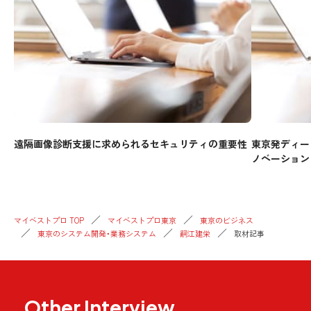
遠隔画像診断支援に求められるセキュリティの重要性
東京発ディー
ノベーション
マイベストプロ TOP
マイベストプロ東京
東京のビジネス
東京のシステム開発・業務システム
嗣江建栄
取材記事
Other Interview