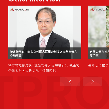
特定技能を中心した外国人雇用の制度と実務を伝え
自然の恵みで
る執筆者
専門家
TPR
特定技能制度を「現場で使える知識」に。執筆で
暮らしに根づ
企業と外国人をつなぐ情報発信