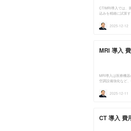
CT/MRI導入で
込みを精緻に試算す
想定よ...
2025-12-12
MRI 導入 
MRI導入は医療機
空調設備強化など、
り、導入...
2025-12-11
CT 導入 費