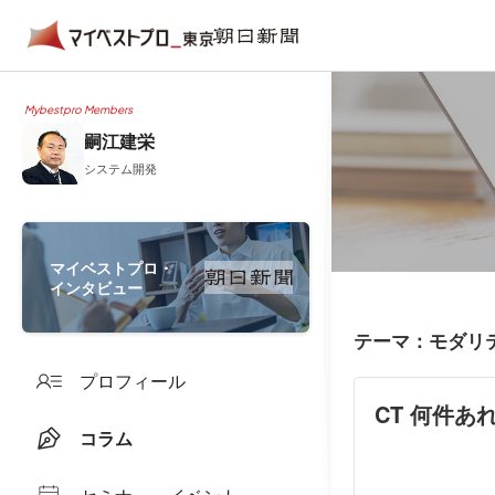
Mybestpro Members
嗣江建栄
システム開発
マイベストプロ・
インタビュー
テーマ：モダリ
プロフィール
CT 何件あ
コラム