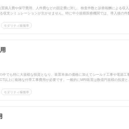
は、装置購入費や保守費用、人件費などの固定費に対し、検査件数と診療報酬による収
る収支シミュレーションが欠かせません。特に中小規模医療機関では、導入後の件
モダリティ稼働率
費用
器の中でも特に大規模な投資となり、装置本体の価格に加えてシールド工事や電源工
CT以上に複雑な付帯工事費用が必要です。一般的にMRI装置は数億円規模の投資と
モダリティ稼働率
用