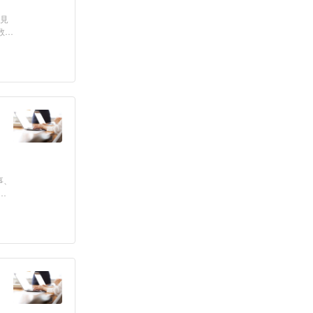
入見
数が
事、
な