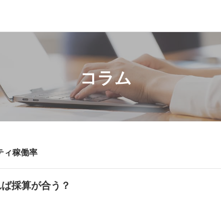
コラム
ティ稼働率
れば採算が合う？