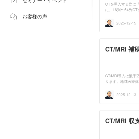
セミナー・イベント
CTを導入する際に
に、16列〜64列
0〜200万...
お客様の声
2025-12-15
CT/MRI 補
CT/MRI導入は
ります。地域医療体
の高度医...
2025-12-13
CT/MRI