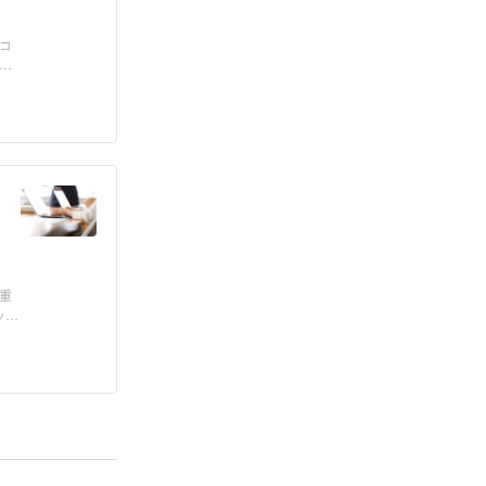
コ
、
重
ップ