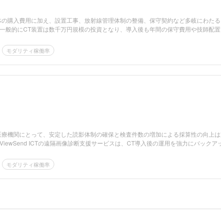
体の購入費用に加え、設置工事、放射線管理体制の整備、保守契約など多岐にわたる
一般的にCT装置は数千万円規模の投資となり、導入後も年間の保守費用や技師配置
モダリティ稼働率
医療機関にとって、安定した読影体制の確保と検査件数の増加による採算性の向上は
iewSend ICTの遠隔画像診断支援サービスは、CT導入後の運用を強力にバックア
モダリティ稼働率