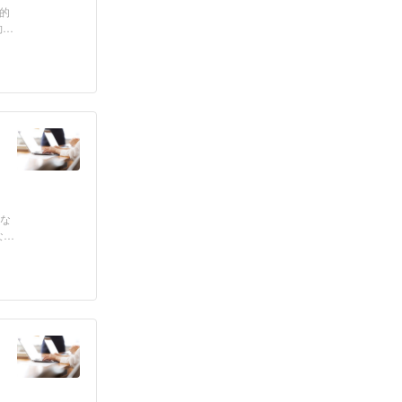
的
15
にな
など