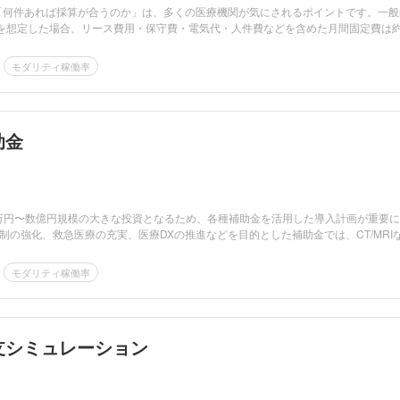
「何件あれば採算が合うのか」は、多くの医療機関が気にされるポイントです。一般
CTを想定した場合、リース費用・保守費・電気代・人件費などを含めた月間固定費は約
モダリティ稼働率
助金
数千万円〜数億円規模の大きな投資となるため、各種補助金を活用した導入計画が重要
制の強化、救急医療の充実、医療DXの推進などを目的とした補助金では、CT/MRI
モダリティ稼働率
 収支シミュレーション