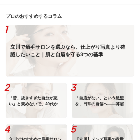
ェービング癖の止まらない男性
世代眉スタイリングをプロが徹
に選ばれる本当の理由
底解説
プロのおすすめするコラム
立川で眉毛サロンを選ぶなら、仕上がり写真より確
認したいこと｜肌と自眉を守る3つの基準
「昔、抜きすぎた自分が悪
「自眉がない」という絶望
い」と責めないで。40代から
を、日常の自信へ――薄眉・
のスカスカ眉を、残された一
生えてこない人にこそHBLが
本から立て直す毛流れの科学
必要な理由と、眉毛サロンが
果たすべき本当の役割
立川でおすすめの眉毛サロン
【立川】メンズ眉毛の救世