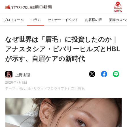
AREA
プロフィール
コラム
セミナー・イベント
お客様の声
美脚のスペ
なぜ世界は「眉毛」に投資したのか｜
アナスタシア・ビバリーヒルズとHBL
が示す、自眉ケアの新時代
上野由理
2026年7月8日
テーマ：
HBL(旧ハリウッドブロウリフト）立川眉毛