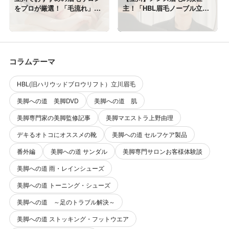
をプロが厳選！「毛流れ」を
主！「HBL眉毛ノーブル立
整えて劇的に垢抜ける自眉ケ
川」がシェービング癖の止ま
ア
らない男性に選ばれる本当の
理由
コラムテーマ
HBL(旧ハリウッドブロウリフト）立川眉毛
美脚への道 美脚DVD
美脚への道 肌
美脚専門家の美脚監修記事
美脚マエストラ上野由理
デキるオトコにオススメの靴
美脚への道 セルフケア製品
番外編
美脚への道 サンダル
美脚専門サロンお客様体験談
美脚への道 雨・レインシューズ
美脚への道 トーニング・シューズ
美脚への道 ～足のトラブル解決～
美脚への道 ストッキング・フットウエア