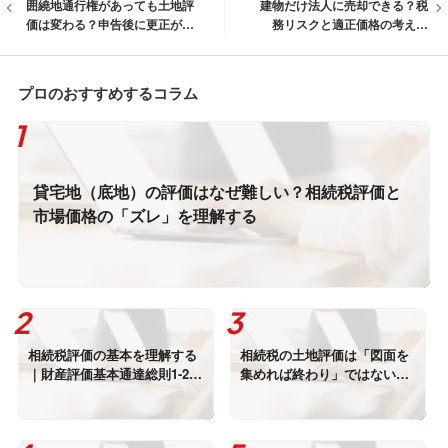
囲繞地通行権があっても土地評
建物だけ法人に売却できる？税
価は変わる？申告後に更正が認
務リスクと適正価格の考え方
められた実例
【後編】
プロのおすすめするコラム
貸宅地（底地）の評価はなぜ難しい？相続税評価と
市場価格の「ズレ」を理解する
相続税評価の基本を理解する
相続税の土地評価は「図面を
｜財産評価基本通達総則1-2の
集めれば終わり」ではない｜
意義と通達評価の読み解き方
資料の食い違いに注意