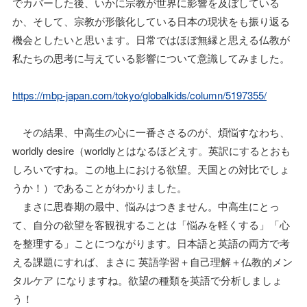
でカバーした後、いかに宗教が世界に影響を及ぼしている
か、そして、宗教が形骸化している日本の現状をも振り返る
機会としたいと思います。日常ではほぼ無縁と思える仏教が
私たちの思考に与えている影響について意識してみました。
https://mbp-japan.com/tokyo/globalkids/column/5197355/
その結果、中高生の心に一番ささるのが、煩悩すなわち、
worldly desire（worldlyとはなるほどえす。英訳にするとおも
しろいですね。この地上における欲望。天国との対比でしょ
うか！）であることがわかりました。
まさに思春期の最中、悩みはつきません。中高生にとっ
て、自分の欲望を客観視することは「悩みを軽くする」「心
を整理する」ことにつながります。日本語と英語の両方で考
える課題にすれば、まさに 英語学習＋自己理解＋仏教的メン
タルケア になりますね。欲望の種類を英語で分析しましょ
う！