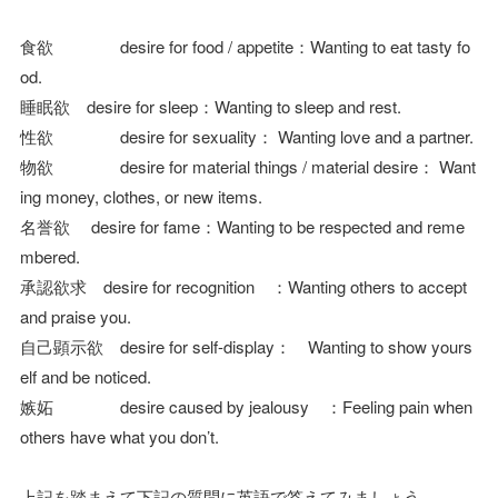
食欲 desire for food / appetite：Wanting to eat tasty fo
od.
睡眠欲 desire for sleep：Wanting to sleep and rest.
性欲 desire for sexuality： Wanting love and a partner.
物欲 desire for material things / material desire： Want
ing money, clothes, or new items.
名誉欲 desire for fame：Wanting to be respected and reme
mbered.
承認欲求 desire for recognition ：Wanting others to accept
and praise you.
自己顕示欲 desire for self-display： Wanting to show yours
elf and be noticed.
嫉妬 desire caused by jealousy ：Feeling pain when
others have what you don’t.
上記を踏まえて下記の質問に英語で答えてみましょう。