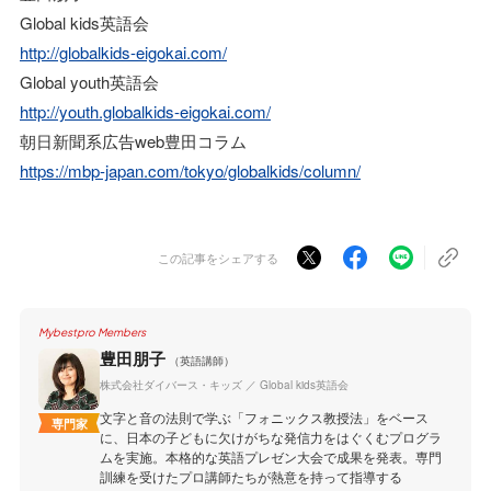
Global kids英語会
http://globalkids-eigokai.com/
Global youth英語会
http://youth.globalkids-eigokai.com/
朝日新聞系広告web豊田コラム
https://mbp-japan.com/tokyo/globalkids/column/
この記事をシェアする
Mybestpro Members
豊田朋子
（英語講師）
株式会社ダイバース・キッズ ／ Global kids英語会
文字と音の法則で学ぶ「フォニックス教授法」をベース
専門家
に、日本の子どもに欠けがちな発信力をはぐくむプログラ
ムを実施。本格的な英語プレゼン大会で成果を発表。専門
訓練を受けたプロ講師たちが熱意を持って指導する