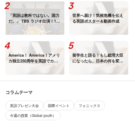
「英語は教科ではない。国力
世界へ届け！気候危機を伝え
だ。」 TBS ラジオ出演！18
る英語ポスター＆動画作成
年の現場から。
America！ America！アメリ
留学生と語る！もし総理大臣
カ独立250周年を英語でカバ
になったら、日本の何を変え
ー！
る？
コラムテーマ
英語プレゼン大会
国際イベント
フォニックス
今週の授業（Global youth）