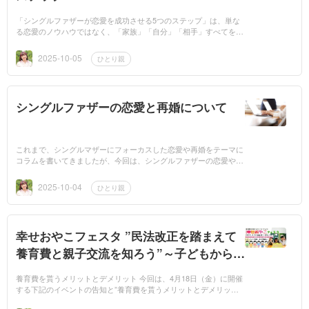
「シングルファザーが恋愛を成功させる5つのステップ」は、単な
る恋愛のノウハウではなく、「家族」「自分」「相手」すべてを大
切にしながら進むための心の道しるべになります。 STEP1：まず
は“自分の心”を整...
2025-10-05
ひとり親
シングルファザーの恋愛と再婚について
これまで、シングルマザーにフォーカスした恋愛や再婚をテーマに
コラムを書いてきましたが、今回は、シングルファザーの恋愛や再
婚についてです。 1. シングルファザーが恋愛に向き合う難しさ
シングルファ...
2025-10-04
ひとり親
幸せおやこフェスタ ”民法改正を踏まえて
養育費と親子交流を知ろう”～子どもから見
た共同親権とは？～
養育費を貰うメリットとデメリット 今回は、4月18日（金）に開催
する下記のイベントの告知と”養育費を貰うメリットとデメリッ
ト”についてのお話です。 幸せおやこフェスタ ”民法改正を踏まえ