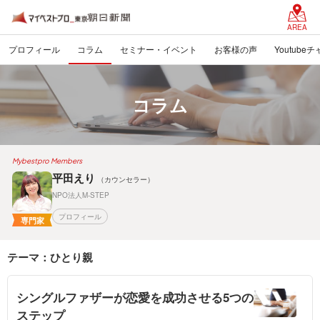
AREA
プロフィール
コラム
セミナー・イベント
お客様の声
Youtube
コラム
Mybestpro Members
平田えり
（カウンセラー）
NPO法人M-STEP
プロフィール
専門家
テーマ：ひとり親
シングルファザーが恋愛を成功させる5つの
ステップ