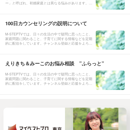
ー」と呼ばれ、初婚家庭とは異なる悩みがあります。継
子のしつけや親子関係の築き方など、子連れ再婚の難し
さや幸せの鍵を探るべく、実業家・ひろゆきさんとNP
O法人M-step理事長・平田えりさん...
100日カウンセリングの説明について
M-STEPTVでは、日々の生活の中で疑問に思ったこと、
家庭問題に関わること、子育てに関する情報などを定期
的に配信をしています。チャンネル登録と応援をよろし
くお願い致します。★100日カウンセリングについて★
えりきち＆みーこのお悩み相談 ”ふらっと”
M-STEPTVでは、日々の生活の中で疑問に思ったこと、
家庭問題に関わること、子育てに関する情報などを定期
的に配信をしています。チャンネル登録と応援をよろし
くお願い致します。★えりきち＆みーこのお悩み相
談”ふらっと”★