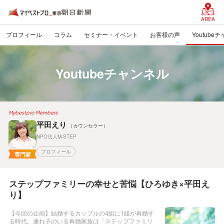
AREA
プロフィール
コラム
セミナー・イベント
お客様の声
Youtube
Youtubeチャンネル
Mybestpro Members
平田えり
（カウンセラー）
NPO法人M-STEP
プロフィール
専門家
ステップファミリーの幸せと苦悩【ひろゆき×平田え
り】
【今回の企画】結婚するカップルの4組に1組が再婚す
る時代。連れ子のいる再婚家族は「ステップファミリ