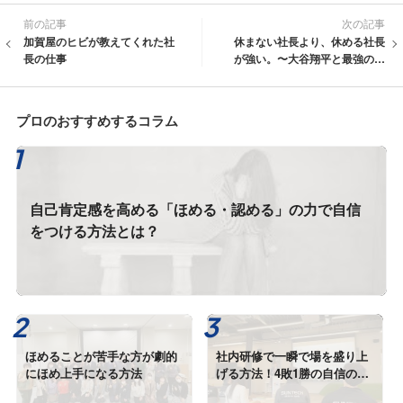
前の記事
次の記事
加賀屋のヒビが教えてくれた社
休まない社長より、休める社長
長の仕事
が強い。〜大谷翔平と最強の経
営戦略〜
プロのおすすめするコラム
自己肯定感を高める「ほめる・認める」の力で自信
をつける方法とは？
ほめることが苦手な方が劇的
社内研修で一瞬で場を盛り上
にほめ上手になる方法
げる方法！4敗1勝の自信のつ
け方