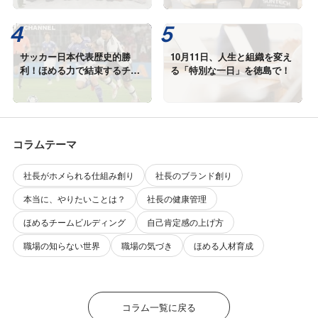
サッカー日本代表歴史的勝
10月11日、人生と組織を変え
利！ほめる力で結束するチー
る「特別な一日」を徳島で！
ムと職場
コラムテーマ
社長がホメられる仕組み創り
社長のブランド創り
本当に、やりたいことは？
社長の健康管理
ほめるチームビルディング
自己肯定感の上げ方
職場の知らない世界
職場の気づき
ほめる人材育成
コラム一覧に戻る