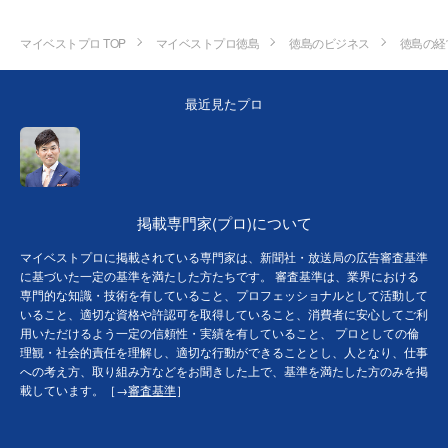
マイベストプロ TOP
マイベストプロ徳島
徳島のビジネス
徳島の経
最近見たプロ
掲載専門家(プロ)について
マイベストプロに掲載されている専門家は、新聞社・放送局の広告審査基準
に基づいた一定の基準を満たした方たちです。 審査基準は、業界における
専門的な知識・技術を有していること、プロフェッショナルとして活動して
いること、適切な資格や許認可を取得していること、消費者に安心してご利
用いただけるよう一定の信頼性・実績を有していること、 プロとしての倫
理観・社会的責任を理解し、適切な行動ができることとし、人となり、仕事
への考え方、取り組み方などをお聞きした上で、基準を満たした方のみを掲
載しています。［→
審査基準
］