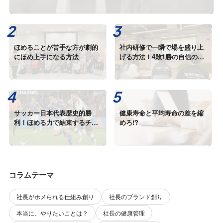
ほめることが苦手な方が劇的
社内研修で一瞬で場を盛り上
にほめ上手になる方法
げる方法！4敗1勝の自信のつ
け方
サッカー日本代表歴史的勝
健康寿命と平均寿命の差を縮
利！ほめる力で結束するチー
めろ!?
ムと職場
コラムテーマ
社長がホメられる仕組み創り
社長のブランド創り
本当に、やりたいことは？
社長の健康管理