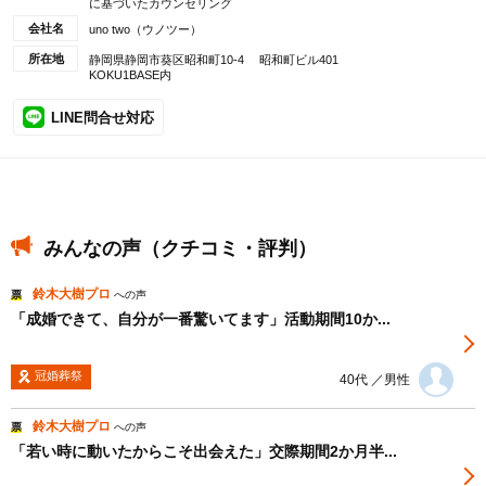
に基づいたカウンセリング
会社名
uno two（ウノツー）
所在地
静岡県静岡市葵区昭和町10-4 昭和町ビル401
KOKU1BASE内
LINE問合せ対応
みんなの声（クチコミ・評判）
鈴木大樹プロ
票
への声
「成婚できて、自分が一番驚いてます」活動期間10か...
冠婚葬祭
40代 ／男性
鈴木大樹プロ
票
への声
「若い時に動いたからこそ出会えた」交際期間2か月半...