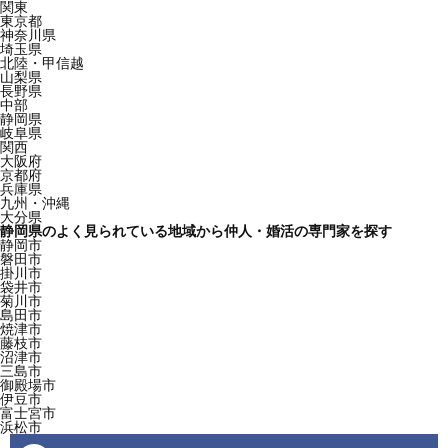
関東
東京都
神奈川県
埼玉県
北陸・甲信越
山梨県
長野県
中部
静岡県
岐阜県
関西
大阪府
京都府
兵庫県
九州・沖縄
大分県
静岡県のよく見られている地域から仲人・婚活の専門家を探す
静岡市
磐田市
掛川市
袋井市
菊川市
島田市
焼津市
藤枝市
沼津市
三島市
御殿場市
伊豆市
富士宮市
浜松市