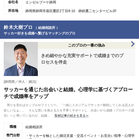
会社名
エンゼルブーケ静岡
所在地
静岡県静岡市葵区鷹匠2丁目8-10 静鉄鷹二センタービル2F
鈴木大樹プロ
（ 結婚相談所 ）
サッカー好きを成婚へ繋げるマッチングのプロ
このプロの一番の強み
きめ細やかな充実サポートで成婚までのプ
ロセスを伴走
[静岡県／仲人・婚活]
サッカーを通じた出会いと結婚。心理学に基づくアプロー
チで成婚率をアップ
周りを見ればカップルやファミリー。「一緒にスタジアムでサッカー観戦してくれる恋人が
欲しいなぁ」。 そんな思いを抱える人を手厚くサポートし、出会いから成婚（プロポーズ成
功）へと導いているのが、結婚...
取材記事の続きを見る≫
職種
結婚相談所
専門分野
・サッカーを軸とした婚活支援・交流イベント・お見合い指導・心理学