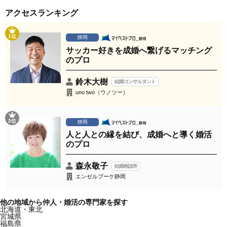
アクセスランキング
1位
静岡
サッカー好きを成婚へ繋げるマッチング
のプロ
鈴木大樹
結婚コンサルタント
uno two（ウノツー）
2位
静岡
人と人との縁を結び、成婚へと導く婚活
のプロ
森永敬子
結婚相談所
エンゼルブーケ静岡
他の地域から仲人・婚活の専門家を探す
北海道・東北
宮城県
福島県