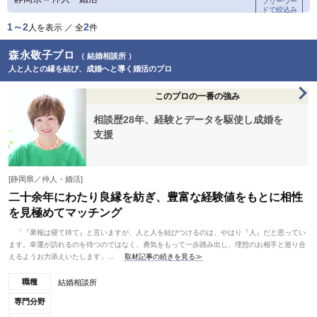
フリーワー
ドで絞込み
1～2
2
人を表示 ／ 全
件
森永敬子プロ
（ 結婚相談所 ）
人と人との縁を結び、成婚へと導く婚活のプロ
このプロの一番の強み
相談歴28年、経験とデータを駆使し成婚を
支援
[静岡県／仲人・婚活]
二十余年にわたり良縁を紡ぎ、豊富な経験値をもとに相性
を見極めてマッチング
「『果報は寝て待て』と言いますが、人と人を結びつけるのは、やはり『人』だと思ってい
ます。幸運が訪れるのを待つのではなく、勇気をもって一歩踏み出し、理想のお相手と巡り合
えるようお力添えいたします」...
取材記事の続きを見る≫
職種
結婚相談所
専門分野