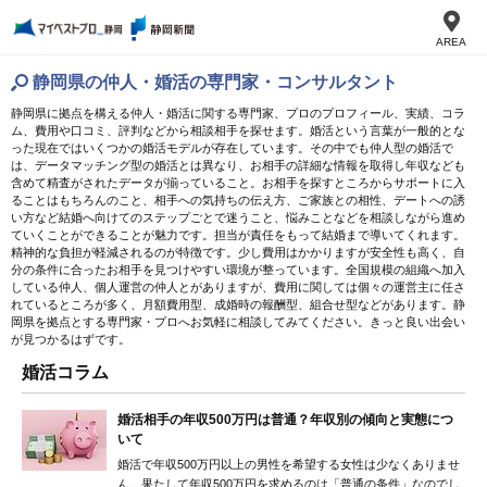
AREA
静岡県の仲人・婚活の専門家・コンサルタント
静岡県に拠点を構える仲人・婚活に関する専門家、プロのプロフィール、実績、コラ
ム、費用や口コミ、評判などから相談相手を探せます。婚活という言葉が一般的とな
った現在ではいくつかの婚活モデルが存在しています。その中でも仲人型の婚活で
は、データマッチング型の婚活とは異なり、お相手の詳細な情報を取得し年収なども
含めて精査がされたデータが揃っていること。お相手を探すところからサポートに入
ることはもちろんのこと、相手への気持ちの伝え方、ご家族との相性、デートへの誘
い方など結婚へ向けてのステップごとで迷うこと、悩みことなどを相談しながら進め
ていくことができることが魅力です。担当が責任をもって結婚まで導いてくれます。
精神的な負担が軽減されるのが特徴です。少し費用はかかりますが安全性も高く、自
分の条件に合ったお相手を見つけやすい環境が整っています。全国規模の組織へ加入
している仲人、個人運営の仲人とがありますが、費用に関しては個々の運営主に任さ
れているところが多く、月額費用型、成婚時の報酬型、組合せ型などがあります。静
岡県を拠点とする専門家・プロへお気軽に相談してみてください。きっと良い出会い
が見つかるはずです。
婚活コラム
婚活相手の年収500万円は普通？年収別の傾向と実態につ
いて
婚活で年収500万円以上の男性を希望する女性は少なくありませ
ん。果たして年収500万円を求めるのは「普通の条件」なのでし