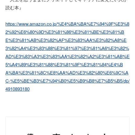
読む本』
https://www.amazon.co.jp/%E4%BA%BA%E7%94%9F%E3%8
2%92%E6%80%9D%E3%81%86%E3%81%BE%E3%81%B
E%E3%81%AB%E3%82%AF%E3%83%AA%E3%82%A8%E
3%82%A4%E3%83%88%E3%81%97%E3%81%A6%E3%82%
AD%E3%83%A3%E3%83%AA%E3%82%A2%E3%81%AB%E
5%A4%89%E3%81%88%E3%81%9F%E3%81%84%E4%B
A%BA%E3%81%8C%E8%AA%AD%E3%82%80%E6%9C%A
C-%E5%BE%B3%E7%94%B0%E5%B9%B8%E7%B5%B5/dp/
4910893180