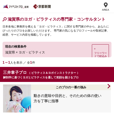
AREA
滋賀県のヨガ・ピラティスの専門家・コンサルタント
日本各地に事務所を構える「ヨガ・ピラティス」に関する専門家の中から、あなたに
ぴったりのプロをお探しいただけます。 専門家の気になるプロフィールや取材記事、
経歴、サービス内容を掲載しています。
現在の検索条件
＋
滋賀県
×
ヨガ・ピラティス
フリーワー
ドで絞込み
1～1
1
人を表示 ／ 全
件
三井章子プロ
（ ピラティス＆ヨガインストラクター ）
解剖学に基づくヨガとピラティスを通して笑顔を届けるプロ
このプロの一番の強み
動きの意味や目的と、そのための体の使い
方を丁寧に指導