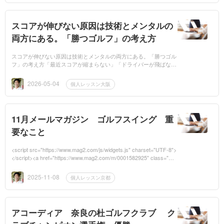
スコアが伸びない原因は技術とメンタルの
両方にある。「勝つゴルフ」の考え方
スコアが伸びない原因は技術とメンタルの両方にある。「勝つゴル
フ」の考え方「最近スコアが縮まらない」「ドライバーが飛ばな
い」「OBばかり出てしまう」「あと一歩でカップに沈まない」。
こんなお悩みを抱え...
2026-05-04
個人レッスン大阪
11月メールマガジン ゴルフスイング 重
要なこと
<script src="https://www.mag2.com/js/widgets.js" charset="UTF-8">
</script><a href="https://www.mag2.com/m/0001582925" class="ma
g2-banner">メルマガ詳細</a>
2025-11-08
個人レッスン京都
アコーディア 奈良の杜ゴルフクラブ ク