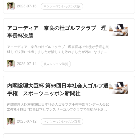
が出...
2025-07-16
マンツーマンレッスン大阪
アコーディア 奈良の杜ゴルフクラブ 理
事長杯決勝
アコーディア 奈良の杜ゴルフクラブ 理事長杯で生徒が予選を突
破して決勝に進出しましたが惜しくも敗れましたが2位になりまし
た。ドライバーの飛距離がすごく出るので、いいスコアを出すこと
が出...
2025-07-14
個人レッスン滋賀
内閣総理大臣杯 第56回日本社会人ゴルフ選
手権 スポーツニッポン新聞社
内閣総理大臣杯第56回日本社会人ゴルフ選手権中部マンデー大会20
25年6月19日(木)西日本セブンスリーゴルフクラブで生徒が予選を
通過しました。7位でした。おめでとうございます。まだまだ行...
2025-07-12
マンツーマンレッスン京都