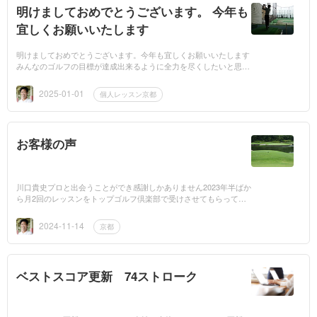
明けましておめでとうございます。 今年も
宜しくお願いいたします
明けましておめでとうございます。今年も宜しくお願いいたします
みんなのゴルフの目標が達成出来るように全力を尽くしたいと思い
ます。メルマガ http://www.mag2.com/m/0001582925.htmlメー
ル ...
2025-01-01
個人レッスン京都
お客様の声
川口貴史プロと出会うことができ感謝しかありません2023年半ばか
ら月2回のレッスンをトップゴルフ倶楽部で受けさせてもらってい
ますこの間、技術的なことはもちろんですが競技への取り組み方・
考え方 納得の...
2024-11-14
京都
ベストスコア更新 74ストローク