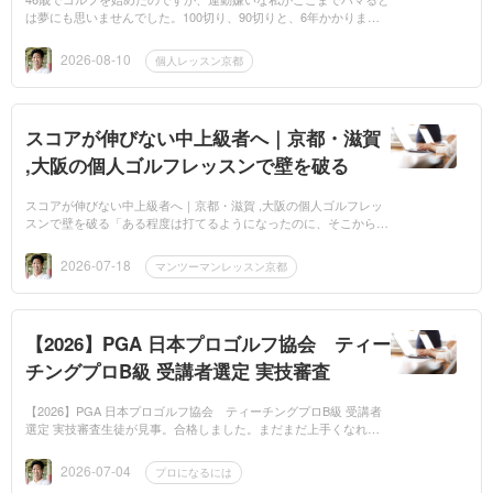
は夢にも思いませんでした。100切り、90切りと、6年かかりまし
た。80切りには、もっと技術が要ると思い個人レッスンを探して、
先生のレッスンを主...
2026-08-10
個人レッスン京都
スコアが伸びない中上級者へ｜京都・滋賀
,大阪の個人ゴルフレッスンで壁を破る
スコアが伸びない中上級者へ｜京都・滋賀 ,大阪の個人ゴルフレッ
スンで壁を破る「ある程度は打てるようになったのに、そこから先
のスコアがどうしても縮まらない」。私のレッスンに来られる中・
上級者の方の多...
2026-07-18
マンツーマンレッスン京都
【2026】PGA 日本プロゴルフ協会 ティー
チングプロB級 受講者選定 実技審査
【2026】PGA 日本プロゴルフ協会 ティーチングプロB級 受講者
選定 実技審査生徒が見事。合格しました。まだまだ上手くなれる
と思います。川口貴史メルマガ http://www.mag2.com/m/000158
2925.html...
2026-07-04
プロになるには