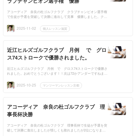
ラブチャンピオン選手権 優勝
アコーディア 奈良の杜ゴルフクラブ クラブチャンピオン選手権
で生徒が予選を突破して決勝に進出して見事 優勝しました。クラ
ブのチャンピオンになられました。おめでとうございます！継続
し...
2025-11-02
個人レッスン滋賀
近江ヒルズゴルフクラブ 月例 で グロ
ス74ストロークで優勝されました。
近江ヒルズゴルフクラブ 月例 で グロス74ストロークで優勝さ
れました。おめでとうございます！！次は72かアンダーですねまだ
まだ上手くなれると思います。川口貴史メルマガ http://www.ma
g2...
2025-10-25
マンツーマンレッスン京都
アコーディア 奈良の杜ゴルフクラブ 理
事長杯決勝
アコーディア 奈良の杜ゴルフクラブ 理事長杯で生徒が予選を突
破して決勝に進出しましたが惜しくも敗れましたが2位になりまし
た。ドライバーの飛距離がすごく出るので、いいスコアを出すこと