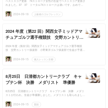
ベストスコア更新 74ストローク女性の生徒でベストスコア更新さ
れました。37 37 トータル74ストロークは凄いです。おめでと
うございます。努力の成果が実りました。継続した努力は大事なこ
とです...
2024-09-16
上級者のゴルフレッスン
2024 年度（第22 回）関西女子ミッドアマ
チュアゴルフ選手権競技 交野カントリー
俱楽部 小野東洋ゴルフ俱楽部
2024 年度（第22 回）関西女子ミッドアマチュアゴルフ選手権競
技 交野カントリー俱楽部 小野東洋ゴルフ俱楽部で生徒が予選を
通過しました。おめでとうございます。まだまだ行けます。川口貴
史メルマ...
2024-09-15
個人レッスン京都
8月25日 日清都カントリークラブ キャ
プテン杯 決勝 メダリスト 準優勝
8月25日 日清都カントリークラブ キャプテン杯 決勝 メダリ
ストが行われ、生徒が準優勝しました。メダリストも取られました
おめでとうございます。努力の成果が実りました。継続した努力は
大事なこ...
2024-09-15
競技