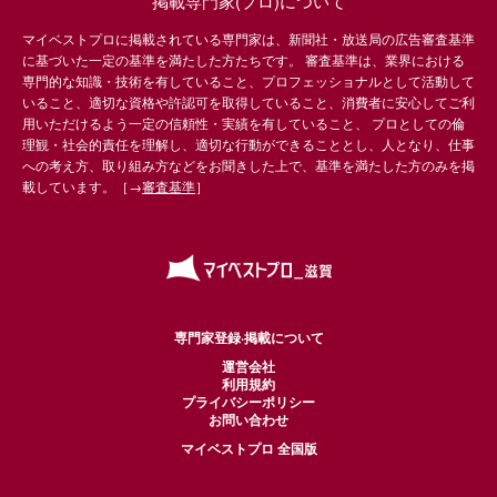
掲載専門家(プロ)について
マイベストプロに掲載されている専門家は、新聞社・放送局の広告審査基準
に基づいた一定の基準を満たした方たちです。 審査基準は、業界における
専門的な知識・技術を有していること、プロフェッショナルとして活動して
いること、適切な資格や許認可を取得していること、消費者に安心してご利
用いただけるよう一定の信頼性・実績を有していること、 プロとしての倫
理観・社会的責任を理解し、適切な行動ができることとし、人となり、仕事
への考え方、取り組み方などをお聞きした上で、基準を満たした方のみを掲
載しています。［→
審査基準
］
専門家登録·掲載について
運営会社
利用規約
プライバシーポリシー
お問い合わせ
マイベストプロ 全国版