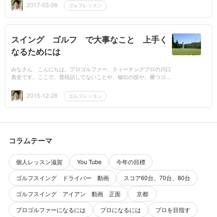
ロ...
2017-03-06
ゴルフレッスン
スイング ゴルフ で大事なこと 上手く
なるためには
みなさん、こんにちは。プロゴルファー、ティーチングプロの川口
貴史です。ここで、普段話してないことや、秘伝の技や、勝つゴル
フ上達法、練習方法、ゴルフの話をしていきますので、宜しくお願
い致します...
2015-12-28
ゴルフレッスン
コラムテーマ
個人レッスン滋賀
You Tube
今年の目標
ゴルフスイング ドライバー 動画
スコア60台、70台、80台
ゴルフスイング アイアン 動画 正面
京都
プロゴルファーになるには
プロになるには
プロを目指す