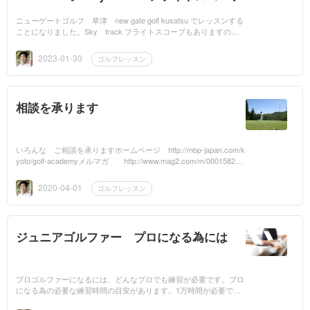
ニューゲートゴルフ 草津 new gate golf kusatsu でレッスンする
ことになりました。Sky track フライトスコープもありますの
で、違った角度からのレッスンが出来ます。宜しくお願いいたしま
す...
2023-01-30
ゴルフレッスン
相談を承ります
いろんな ご相談を承りますホームページ http://mbp-japan.com/k
yoto/golf-academyメルマガ http://www.mag2.com/m/000158292
5.htmlメール twoiron1jp71@yahoo.co.jp
2020-04-01
ゴルフレッスン
ジュニアゴルファー プロになる為には
プロゴルファーになるには、どんなプロでも練習が必要です。プロ
になる為の必要な練習時間の目安があります。1万時間が必要であ
るといわれています。私も1万時間以上は練習してきました。プ