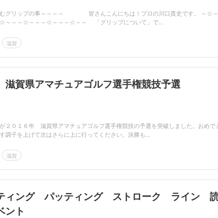
むグリップの事～～～～ 皆さんこんにちは！プロの川口貴史です。 ～☆～～
～☆～～～☆～～～☆～～～☆～～～☆～～～☆～～ 「グリップについて」で...
滋賀
 滋賀県アマチュアゴルフ選手権競技予選
が２０１６年 滋賀県アマチュアゴルフ選手権競技の予選を突破しました。おめで
す調子を上げて次はさらに上に行ってください。決勝も...
滋賀
ティング パッティング ストローク ライン 
ベント