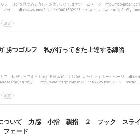
フ 自分を見つめる宜しくお願いいたしますホームページ http://mbp-japan.com/
yメルマガ http://www.mag2.com/m/0001582925.htmlメール twoiron1jp71@yahoo.
滋賀
11月メルマガ 勝つゴルフ 私が行ってきた上達する練習
ルフ 私が行ってきた上達する練習宜しくお願いいたしますホームページ http://mb
golf-academyメルマガ http://www.mag2.com/m/0001582925.htmlメール twoiro...
滋賀
について 力感 小指 親指 ２ フック スラ
 フェード