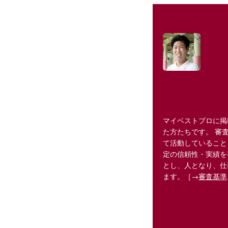
マイベストプロに掲
た方たちです。 審
て活動していること
定の信頼性・実績を
とし、人となり、仕
ます。［→
審査基準