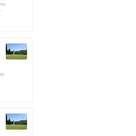
ky
..
p-
イ