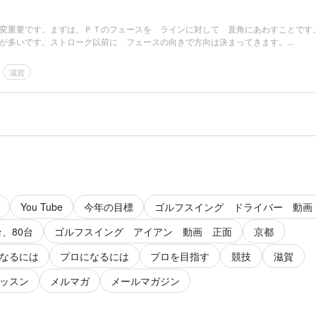
変重要です。まずは、ＰＴのフェースを ラインに対して 直角にあわすことです
が多いです。ストローク以前に フェースの向きで方向は決まってきます。...
滋賀
You Tube
今年の目標
ゴルフスイング ドライバー 動画
台、80台
ゴルフスイング アイアン 動画 正面
京都
なるには
プロになるには
プロを目指す
競技
滋賀
ッスン
メルマガ
メールマガジン