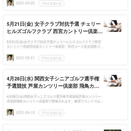
くりこの日は...
2021-09-20
プロになるには
5月21日(金) 女子クラブ対抗予選 チェリー
ヒルズゴルフクラブ 西宮カントリー倶楽部
信楽カントリー俱楽部・田代コース 奈良国
5月21日(金)女子クラブ対抗予選チェリーヒルズゴルフクラブ西宮
際ゴルフ倶楽部 KGU 関西ゴルフ連盟
カントリー倶楽部信楽カントリー俱楽部・田代コース奈良国際ゴル
フ倶楽部が行われます。生徒2名参加します。練習ラウンドでは30
台...
2021-05-21
プロになるには
4月28日(水) 関西女子シニアゴルフ選手権
予選競技 芦屋カンツリー倶楽部 飛鳥カン
ツリー倶楽部
4月28日(水)関西女子シニアゴルフ選手権予選競技芦屋カンツリー
倶楽部飛鳥カンツリー倶楽部で開催されます。練習ラウンドでは、
いい内容でチップインもありましたのでいい結果がでると思いま
す。ホ...
2021-04-13
プロになるには