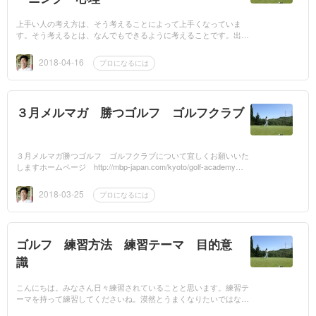
上手い人の考え方は、そう考えることによって上手くなっていま
す。そう考えるとは、なんでもできるように考えることです。出来
るように考えることで、工夫、知恵、楽しさが出てきます。下手な
人、...
2018-04-16
プロになるには
３月メルマガ 勝つゴルフ ゴルフクラブ
３月メルマガ勝つゴルフ ゴルフクラブについて宜しくお願いいた
しますホームページ http://mbp-japan.com/kyoto/golf-academyメ
ルマガ http://www.mag2.com/m/0001582925.htmlメール t...
2018-03-25
プロになるには
ゴルフ 練習方法 練習テーマ 目的意
識
こんにちは。みなさん日々練習されていることと思います。練習テ
ーマを持って練習してくださいね。漠然とうまくなりたいではなれ
ません。何を練習するのか何を改善するのかが大事です...