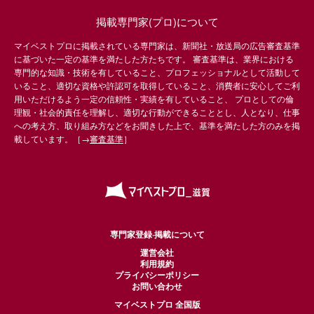
掲載専門家(プロ)について
マイベストプロに掲載されている専門家は、新聞社・放送局の広告審査基準
に基づいた一定の基準を満たした方たちです。 審査基準は、業界における
専門的な知識・技術を有していること、プロフェッショナルとして活動して
いること、適切な資格や許認可を取得していること、消費者に安心してご利
用いただけるよう一定の信頼性・実績を有していること、 プロとしての倫
理観・社会的責任を理解し、適切な行動ができることとし、人となり、仕事
への考え方、取り組み方などをお聞きした上で、基準を満たした方のみを掲
載しています。［→
審査基準
］
専門家登録·掲載について
運営会社
利用規約
プライバシーポリシー
お問い合わせ
マイベストプロ 全国版