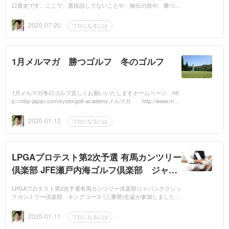
口貴史です。ここで、普段話してないことや、秘伝の技や、勝つゴ
ルフ上達法、練習方法、ゴルフの話をしていきますので、宜しくお
願い致します。...
2020-07-20
プロになるには
1月メルマガ 勝つゴルフ 冬のゴルフ
1月メルマガ冬のゴルフ宜しくお願いいたしますホームページ htt
p://mbp-japan.com/kyoto/golf-academyメルマガ http://www.mag
2.com/m/0001582925.htmlメール twoiron1jp71@yahoo.co.jp
2020-01-12
プロになるには
LPGAプロテスト第2次予選 有馬カンツリー
倶楽部 JFE瀬戸内海ゴルフ倶楽部 ジャパ
ンクラシックカントリー倶楽部 キングコ
LPGAプロテスト第2次予選有馬カンツリー倶楽部ジャパンクラシッ
ース (三重県)
クカントリー倶楽部 キングコース (三重県)生徒が参加しました。
次回最終予選です。ホームページ http://mbp-japan.com/kyoto/go...
2020-01-11
プロになるには