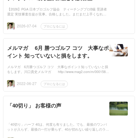
【2026】PGA 日本プロゴルフ協会 ティーチングプロB級 受講者
選定 実技審査生徒が見事。合格しました。まだまだ上手くなれる
と思います。川口貴史メルマガ http://www.mag2.com/m/000158
2925.html...
2026-07-04
プロになるには
メルマガ 6月 勝つゴルフ コツ 大事なポ
イント 知っていないと損をします。
メルマガ 6月勝つゴルフ コツ 大事なポイント知っていないと損
をします。川口貴史メルマガ http://www.mag2.com/m/00015829
25.htmlメール twoiron1jp71@yahoo.co.jpホームページ http://mbp
-ja...
2022-06-27
プロになるには
「40切り」 お客様の声
「40切り」ハーフ 40は、何度も有りました。でも、最後のワンパ
ットが入らず、最後の一打が乗らず、40が切れない繰り返しのラウ
ンド、先日、初の40切り、しかも’37‘で上がる事が出来き感激びっ