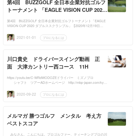
第4回 BUZZGOLF 全日本企業対抗ゴルフ
トーナメント 「EAGLE VISION CUP 2020
ダブルススクランブル」 【2020年12月19日
第4回 BUZZGOLF 全日本企業対抗ゴルフトーナメント「EAGLE
（土）西日本D予選 ABCゴルフ倶楽部
VISION CUP 2020 ダブルススクランブル」【2020年12月19日
（土）西日本D予選 ABCゴルフ倶楽部 結果】生徒 2名が 予
結果】
選突破しました。次は 葛...
2021-01-01
プロになるには
川口貴史 ドライバースイング動画 正
面 大津カントリー西コース 11H
https://youtu.be/C-WRdWODOZEドライバー ミズノプロ
シャフト ツアーADホームページ http://mbp-japan.com/kyot
o/golf-academyメルマガ http://www.mag2.com/m/0001582925.ht
mlメール...
2020-09-22
プロになるには
メルマガ 勝つゴルフ メンタル 考え方
ベストスコア
みなさん、こんにちは。プロゴルファー、ティーチングプロの川