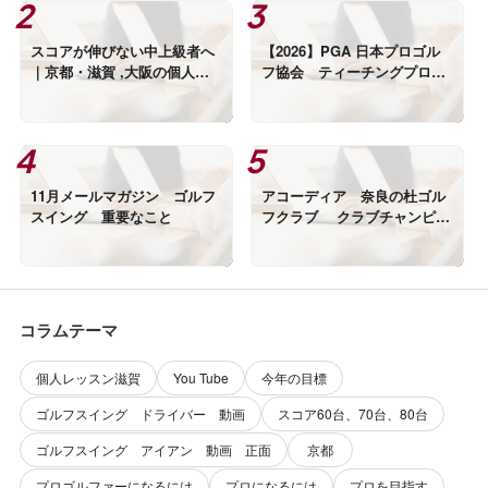
スコアが伸びない中上級者へ
【2026】PGA 日本プロゴル
｜京都・滋賀 ,大阪の個人ゴ
フ協会 ティーチングプロB
ルフレッスンで壁を破る
級 受講者選定 実技審査
11月メールマガジン ゴルフ
アコーディア 奈良の杜ゴル
スイング 重要なこと
フクラブ クラブチャンピオ
ン選手権 優勝
コラムテーマ
個人レッスン滋賀
You Tube
今年の目標
ゴルフスイング ドライバー 動画
スコア60台、70台、80台
ゴルフスイング アイアン 動画 正面
京都
プロゴルファーになるには
プロになるには
プロを目指す