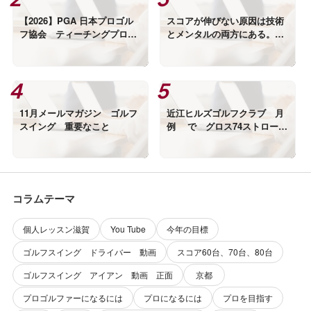
【2026】PGA 日本プロゴル
スコアが伸びない原因は技術
フ協会 ティーチングプロB
とメンタルの両方にある。
級 受講者選定 実技審査
「勝つゴルフ」の考え方
11月メールマガジン ゴルフ
近江ヒルズゴルフクラブ 月
スイング 重要なこと
例 で グロス74ストローク
で優勝されました。
コラムテーマ
個人レッスン滋賀
You Tube
今年の目標
ゴルフスイング ドライバー 動画
スコア60台、70台、80台
ゴルフスイング アイアン 動画 正面
京都
プロゴルファーになるには
プロになるには
プロを目指す