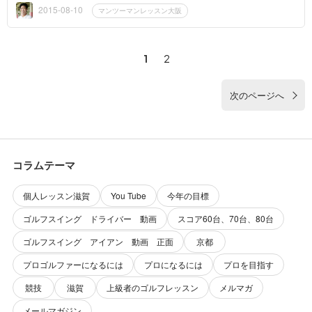
い致します ...
2015-08-10
マンツーマンレッスン大阪
1
2
次のページへ
コラムテーマ
個人レッスン滋賀
You Tube
今年の目標
ゴルフスイング ドライバー 動画
スコア60台、70台、80台
ゴルフスイング アイアン 動画 正面
京都
プロゴルファーになるには
プロになるには
プロを目指す
競技
滋賀
上級者のゴルフレッスン
メルマガ
メールマガジン