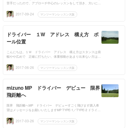
苦手だったので、アプローチ中心のレッスンをして頂き、大いに競
技で役立ちました。初めてレッスンを受けたころから比べて飛距離
も随分と伸...
2017-09-24
マンツーマンレッスン大阪
ドライバー １W アドレス 構え方 ボ
ール位置
こんにちは。１Ｗ ドライバー アドレス 構え方はスタンスは肩
幅やや広めで 正確に打ちたい、体重移動があまり出来ない方はス
タンスは狭くして。膝は少しまげて前傾は浅くへそは下...
2017-06-26
マンツーマンレッスン大阪
mizuno MP ドライバー デビュー 限界
飛距離へ
限界 飛距離へMP ドライバー デビューすごく飛びます購入希
望はメッセージをお願いいたしますMP TYPE-1／TYPE-2 ドライバ
ー│ゴルフ│ミズノ2年半の開発期間を費やした「ミズノ MP TYPE-
1／TYPE-2...
2017-03-26
マンツーマンレッスン大阪