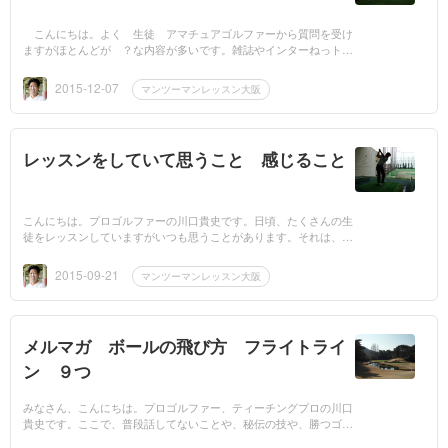
こんにちは。よく 生徒 アマチュアゴルファーから質問を受け
ますがほとんどが ？な内容が多いです。雑誌やインターねっトを
見ていると思いますが自分の改善になっていない、原因をわ...
2015-12-07
マンツーマンレッスン大阪
レッスンをしていて思うこと 感じること
こんにちは。プロゴルファーの川口貴史です。日頃、たくさんの生
徒をレッスンしていますがいつも思うことがあります。それは、み
んな上手くなりたい上手になりたいと思っていることはわか...
2015-09-21
マンツーマンレッスン大阪
メルマガ ボールの飛び方 フライトライ
ン ９つ
みなさん、こんにちは。プロゴルファー、ティーチングプロの川口
貴史です。ここで、普段話してないことや、秘伝の技や、勝つゴル
フ上達法、練習方法、ゴルフの話をしていきますので、宜しくお願