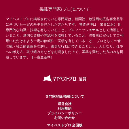
掲載専門家(プロ)について
マイベストプロに掲載されている専門家は、新聞社・放送局の広告審査基準
に基づいた一定の基準を満たした方たちです。 審査基準は、業界における
専門的な知識・技術を有していること、プロフェッショナルとして活動して
いること、適切な資格や許認可を取得していること、消費者に安心してご利
用いただけるよう一定の信頼性・実績を有していること、 プロとしての倫
理観・社会的責任を理解し、適切な行動ができることとし、人となり、仕事
への考え方、取り組み方などをお聞きした上で、基準を満たした方のみを掲
載しています。［→
審査基準
］
専門家登録·掲載について
運営会社
利用規約
プライバシーポリシー
お問い合わせ
マイベストプロ 全国版