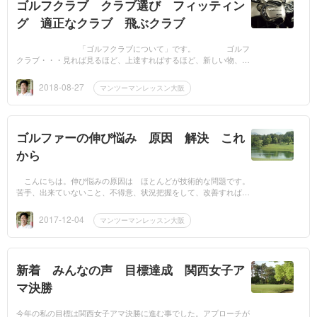
ゴルフクラブ クラブ選び フィッティン
グ 適正なクラブ 飛ぶクラブ
「ゴルフクラブについて」です。 ゴルフ
クラブ・・・見れば見るほど、上達すればするほど、新しい物、
今人気な物、より自分にあった最高の物・・・欲し...
2018-08-27
マンツーマンレッスン大阪
ゴルファーの伸び悩み 原因 解決 これ
から
こんにちは。伸び悩みの原因は ほとんどが技術的な問題です。
苦手、出来ていないこと、不得意、状況把握をして、改善すれば、
伸び悩みを解消できます。自分を見つめなおすことです。...
2017-12-04
マンツーマンレッスン大阪
新着 みんなの声 目標達成 関西女子ア
マ決勝
今年の私の目標は関西女子アマ決勝に進む事でした。アプローチが