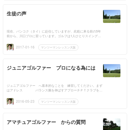
生徒の声
現在、バンコク（タイ）に赴任していますが、此処に来る前の5年
前から、川口プロに習っています。ゴルフは1人ひとりスイングが
違うので教え方も（教えられる方も理解の仕方が違うので）オーダ
ーメードになると...
2017-01-16
マンツーマンレッスン大阪
ジュニアゴルファー プロになる為には
ジュニアゴルファー へ基本的なことを 練習してください。まず
はアドレス バランス腕を伸ばすアプローチＰＴクラブを振
りきることスムーズに振ること方向に対...
2016-05-23
マンツーマンレッスン大阪
アマチュアゴルファー からの質問