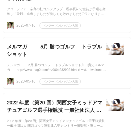
アコーディア 奈良の杜ゴルフクラブ 理事長杯で生徒が予選を突
破して決勝に進出しましたが惜しくも敗れましたが2位になりまし
た。ドライバーの飛距離がすごく出るので、いいスコアを出すこと
が出...
2025-07-16
マンツーマンレッスン大阪
メルマガ 5月 勝つゴルフ トラブル
ショット
メルマガ 5月 勝つゴルフ トラブルショット川口貴史メルマ
ガ http://www.mag2.com/m/0001582925.htmlメール twoiron1jp
71@yahoo.co.jpホームページ http://mbp-japan.com/kyoto/golf-aca
demy
2023-05-16
マンツーマンレッスン大阪
2022 年度（第20 回）関西女子ミッドアマ
チュアゴルフ選手権競技 一般社団法人 関
西ゴルフ連盟 北六甲カントリー倶楽部・東
2022 年度（第20 回）関西女子ミッドアマチュアゴルフ選手権競技
コース 田辺カントリー倶楽部 が 8月23日
一般社団法人 関西ゴルフ連盟北六甲カントリー倶楽部・東コース
田辺カントリー倶楽部が 8月23日行われます生徒2名、参加しま
行われます