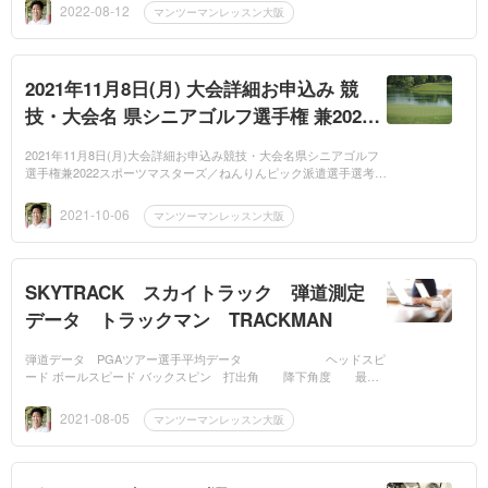
す。練...
2022-08-12
マンツーマンレッスン大阪
2021年11月8日(月) 大会詳細お申込み 競
技・大会名 県シニアゴルフ選手権 兼2022
スポーツマスターズ／ねんりんピック 派遣
2021年11月8日(月)大会詳細お申込み競技・大会名県シニアゴルフ
選手選考会【決勝】 開催会場 ジャパンエ
選手権兼2022スポーツマスターズ／ねんりんピック派遣選手選考会
【決勝】開催会場ジャパンエースゴルフ倶楽部があります。練習ラ
ースゴルフ倶楽部
ウンド...
2021-10-06
マンツーマンレッスン大阪
SKYTRACK スカイトラック 弾道測定
データ トラックマン TRACKMAN
弾道データ PGAツアー選手平均データ ヘッドスピ
ード ボールスピード バックスピン 打出角 降下角度 最高
到達点 キャリー （M/s) （M/S) （rpm）
〈度） （...
2021-08-05
マンツーマンレッスン大阪