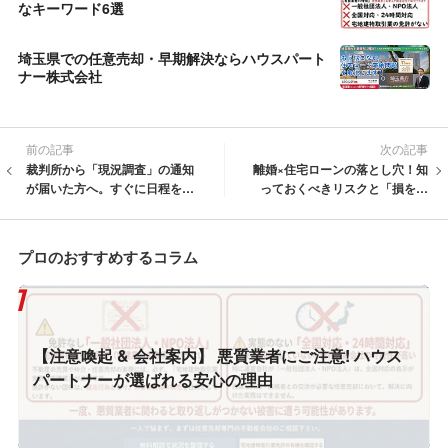
なキーワード6選
埼玉県での任意売却・早期解決ならハウスパート
ナー株式会社
前の記事
次の記事
裁判所から「現況調査」の通知
離婚×住宅ローンの落とし穴！知
が届いた方へ。すぐに日程を決
っておくべきリスクと「損をし
めてはいけない理由
ない」解決の選択肢【対応エリ
アは埼玉県限定】
プロのおすすめするコラム
【注意喚起 & 会社案内】 悪質業者にご注意! ハウス
パートナーが選ばれる安心の理由