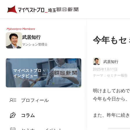
Mybestpro Members
今年もセ
武居知行
マンション管理士
武居知行
2025年1月11日
マイベストプロ・
インタビュー
テーマ：
セミナー報告
明けましておめで
今年も今日から、
プロフィール
また、昨年に続き
コラム