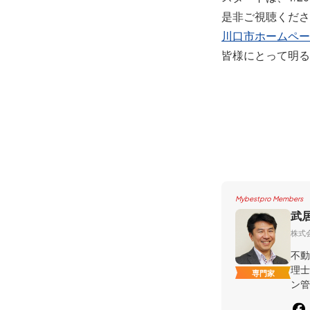
是非ご視聴くださ
川口市ホームペー
皆様にとって明る
Mybestpro Members
武
株式
不動
理士
専門家
ン管