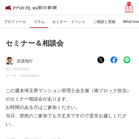
AREA
プロフィール
コラム
セミナー・イベント
ご相談と実績
What mea
セミナー＆相談会
武居知行
2017年9月8日
テーマ：
Information
この週末埼玉県マンション管理士会主催（南ブロック担当）
のセミナー相談会があります。
お時間のある方はご参加ください。
当日、突然のご参加でも大丈夫ですので是非お越しくださ
い。