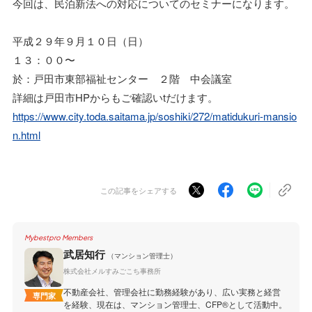
今回は、民泊新法への対応についてのセミナーになります。
平成２９年９月１０日（日）
１３：００〜
於：戸田市東部福祉センター ２階 中会議室
詳細は戸田市HPからもご確認いtだけます。
https://www.city.toda.saitama.jp/soshiki/272/matidukuri-mansio
n.html
この記事をシェアする
Mybestpro Members
武居知行
（マンション管理士）
株式会社メルすみごこち事務所
不動産会社、管理会社に勤務経験があり、広い実務と経営
専門家
を経験、現在は、マンション管理士、CFP®︎として活動中。