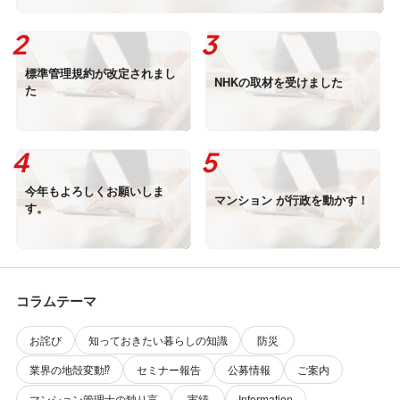
標準管理規約が改定されまし
NHKの取材を受けました
た
今年もよろしくお願いしま
マンション が行政を動かす！
す。
コラムテーマ
お詫び
知っておきたい暮らしの知識
防災
業界の地殻変動⁉️
セミナー報告
公募情報
ご案内
マンション管理士の独り言
実績
Information