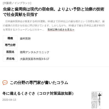
[大阪府／インプラント]
虫歯と歯周病は現代の宿命病。よりよい予防と治療の技術
で社会貢献を目指す
日本歯科医師会が推進する8020運動。80歳まで20本以上の歯を残すという目標を掲げ、歯
の健康の大切さを社会に呼び掛けています。しかしながら、80歳まで歯を25本以上残す8025
を実現するスウェーデンなどのヨー...
取材記事の続きを見る≫
職種
歯科医師
専門分野
医院名
徳岡デンタルクリニック
所在地
大阪府箕面市外院3-5-17
この分野の専門家が書いたコラム
冬に備えるくさぐさ（コロナ対策温故知新）
2020-04-13