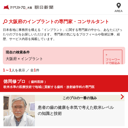
AREA
大阪府のインプラントの専門家・コンサルタント
日本各地に事務所を構える「インプラント」に関する専門家の中から、あなたにぴっ
たりのプロをお探しいただけます。 専門家の気になるプロフィールや取材記事、経
歴、サービス内容を掲載しています。
現在の検索条件
＋
大阪府
×
インプラント
フリーワー
ドで絞込み
1～1
1
人を表示 ／ 全
件
徳岡修プロ
（ 歯科医師 ）
欧米水準の医療技術で地域に貢献する歯科・放射線学科の専門医
このプロの一番の強み
患者の歯の健康を本気で考えた欧米レベル
の知識と技術