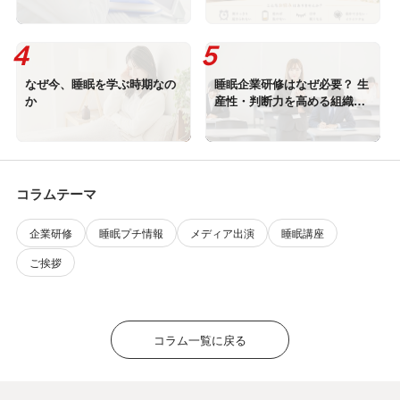
めたい睡眠×熱中症対策
睡眠習慣」
なぜ今、睡眠を学ぶ時期なの
睡眠企業研修はなぜ必要？ 生
か
産性・判断力を高める組織戦
略
コラムテーマ
企業研修
睡眠プチ情報
メディア出演
睡眠講座
ご挨拶
コラム一覧に戻る