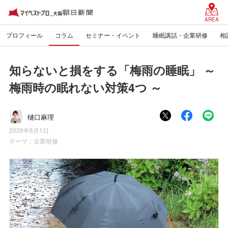
AREA
プロフィール
コラム
セミナー・イベント
睡眠講話・企業研修
相
知らないと損をする「梅雨の睡眠」 ～
梅雨時の眠れない対策4つ ～
樋口麻理
2026年6月1日
テーマ：
企業研修