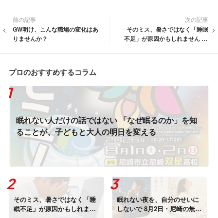
前の記事
次の記事
GW明け、こんな職場の変化はあ
そのミス、暑さではなく「睡眠
りませんか？
不足」が原因かもしれません 20
26年夏、企業が今すぐ始めたい
睡眠×熱中症対策
プロのおすすめするコラム
眠れない人だけの話ではない 「なぜ眠るのか」を知
ることが、子どもと大人の明日を変える
そのミス、暑さではなく「睡
眠れない夜を、自分のせいに
眠不足」が原因かもしれませ
しないで 8月2日・尼崎の無料
ん 2026年夏、企業が今すぐ始
講座から始める「自分に合う