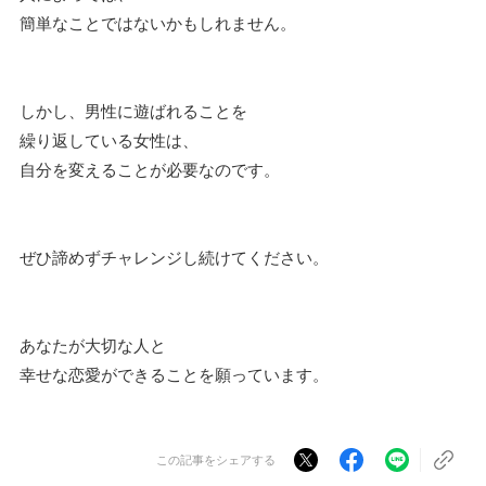
簡単なことではないかもしれません。
しかし、男性に遊ばれることを
繰り返している女性は、
自分を変えることが必要なのです。
ぜひ諦めずチャレンジし続けてください。
あなたが大切な人と
幸せな恋愛ができることを願っています。
この記事をシェアする