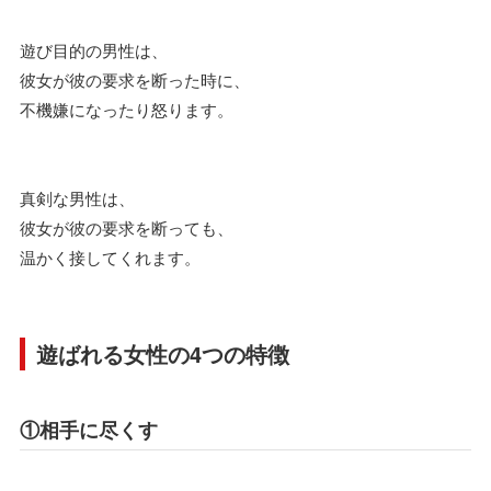
遊び目的の男性は、
彼女が彼の要求を断った時に、
不機嫌になったり怒ります。
真剣な男性は、
彼女が彼の要求を断っても、
温かく接してくれます。
遊ばれる女性の4つの特徴
①相手に尽くす