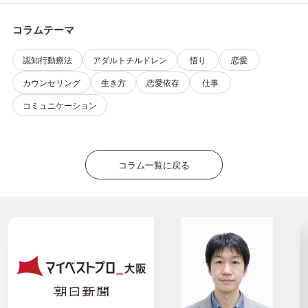
コラムテーマ
認知行動療法
アダルトチルドレン
悟り
恋愛
カウンセリング
生き方
恋愛依存
仕事
コミュニケーション
コラム一覧に戻る