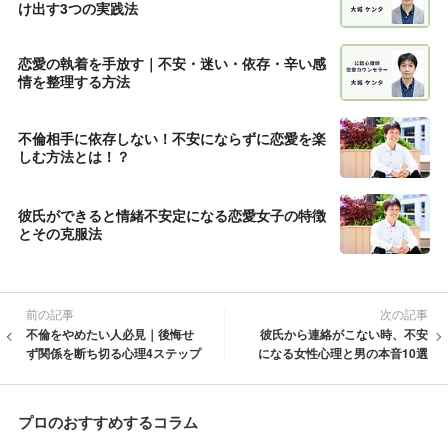
け出す3つの実践法
恋愛の執着を手放す｜不安・迷い・依存・辛い感
情を整理する方法
不倫相手に依存しない！不安にならずに恋愛を楽
しむ方法とは！？
彼氏ができると情緒不安定になる恋愛女子の特徴
とその克服法
前の記事
次の記事
不倫をやめたい人必見｜後悔せ
彼氏から連絡がこない時、不安
ず関係を断ち切る心理4ステップ
になる女性心理と男の本音10選
プロのおすすめするコラム