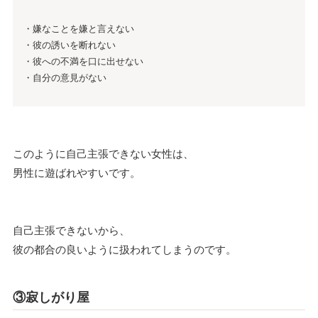
・嫌なことを嫌と言えない
・彼の誘いを断れない
・彼への不満を口に出せない
・自分の意見がない
このように自己主張できない女性は、
男性に遊ばれやすいです。
自己主張できないから、
彼の都合の良いように扱われてしまうのです。
③寂しがり屋