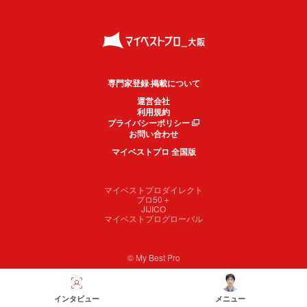
専門家登録·掲載について
運営会社
利用規約
プライバシーポリシー
お問い合わせ
マイベストプロ 全国版
マイベストプロダイレクト
プロ50＋
JIJICO
マイベストプログローバル
© My Best Pro
インタビュー
メニュー