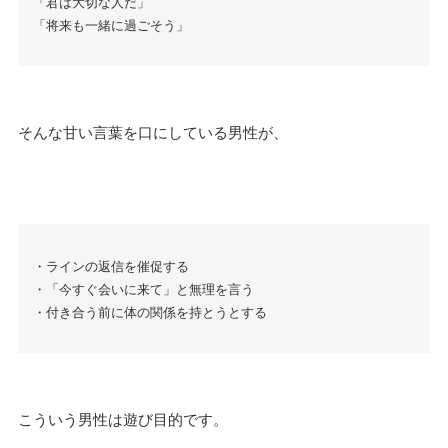
「君は大切な人だ」
「将来も一緒に過ごそう」
そんな甘い言葉を口にしている男性が、
・ラインの返信を催促する
・「今すぐ会いに来て」と無理を言う
・付き合う前に体の関係を持とうとする
こういう男性は遊び目的です。