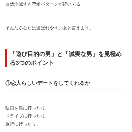
自然消滅する恋愛パターンが続いてる。
そんなあなたは遊ばれやすい女と言えます。
「遊び目的の男」と「誠実な男」を見極め
る3つのポイント
①恋人らしいデートをしてくれるか
映画を観に行ったり、
ドライブに行ったり、
旅行に行ったり、