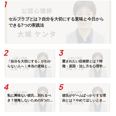
セルフラブとは？自分を大切にする意味と今日から
できる7つの実践法
「自分を大切にする」がわか
愛されたい症候群とは？特
らない人へ｜本当の意味と具
徴・原因・治し方を心理学的
体的な方法
に解説
私に興味ない彼氏…別れるべ
彼氏がゲームばっかりする理
き？後悔しないための5つの判
由とは？やめてほしいときの
断基準
上手な伝え方