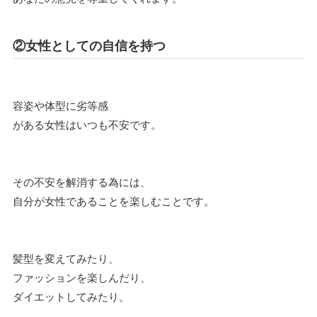
②女性としての自信を持つ
容姿や体型に劣等感
がある女性はいつも不安です。
その不安を解消する為には、
自分が女性であることを楽しむことです。
髪型を変えてみたり、
ファッションを楽しんだり、
ダイエットしてみたり。