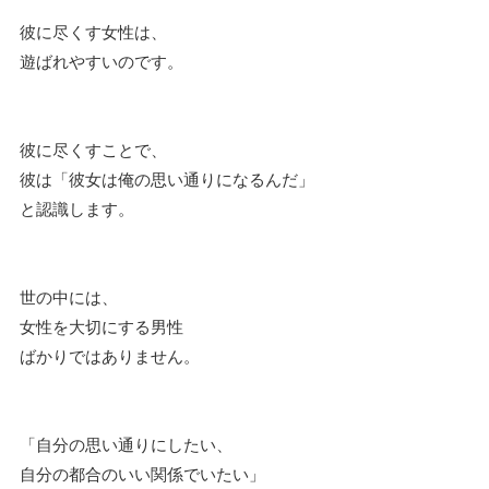
彼に尽くす女性は、
遊ばれやすいのです。
彼に尽くすことで、
彼は「彼女は俺の思い通りになるんだ」
と認識します。
世の中には、
女性を大切にする男性
ばかりではありません。
「自分の思い通りにしたい、
自分の都合のいい関係でいたい」