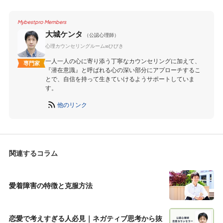
Mybestpro Members
大城ケンタ
（公認心理師）
心理カウンセリングルーム∞ひびき
一人一人の心に寄り添う丁寧なカウンセリングに加えて、
専門家
『潜在意識』と呼ばれる心の深い部分にアプローチするこ
とで、自信を持って生きていけるようサポートしていま
す。
他のリンク
関連するコラム
愛着障害の特徴と克服方法
恋愛で考えすぎる人必見｜ネガティブ思考から抜