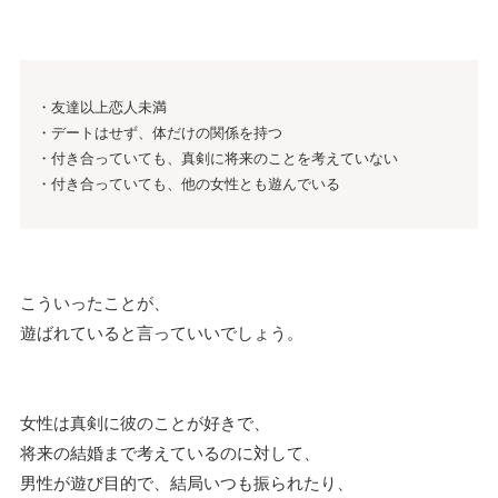
・友達以上恋人未満
・デートはせず、体だけの関係を持つ
・付き合っていても、真剣に将来のことを考えていない
・付き合っていても、他の女性とも遊んでいる
こういったことが、
遊ばれていると言っていいでしょう。
女性は真剣に彼のことが好きで、
将来の結婚まで考えているのに対して、
男性が遊び目的で、結局いつも振られたり、