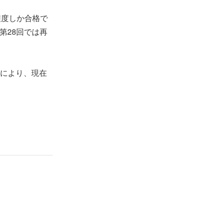
程度しか合格で
第28回では再
化により、現在