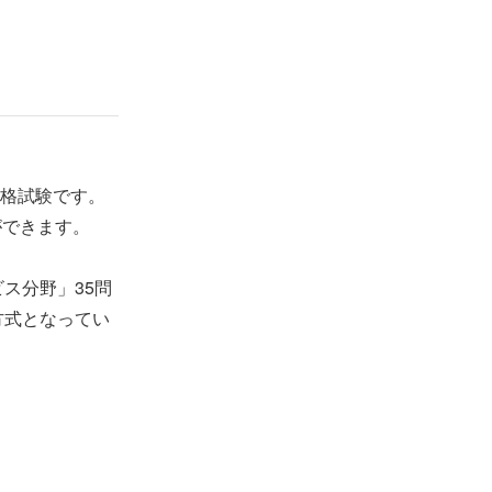
格試験です。
ができます。
ス分野」35問
方式となってい