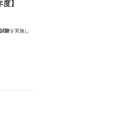
年度】
試験
を実施し