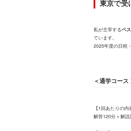
東京で受
私が主宰する
ベス
ています。
2025年度の日
＜通学コース
【1回あたりの内
解答120分 + 解