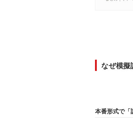
なぜ模擬
本番形式で「