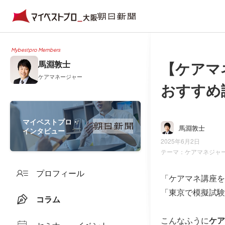
Mybestpro Members
【ケアマ
馬淵敦士
ケアマネージャー
おすすめ
マイベストプロ・
馬淵敦士
インタビュー
2025年6月2日
テーマ：
ケアマネジャ
プロフィール
「ケアマネ講座を
「東京で模擬試験
コラム
こんなふうに
ケア