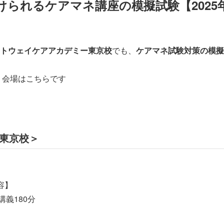
けられるケアマネ講座の模擬試験【2025
トウェイケアアカデミー東京校
でも、
ケアマネ試験対策の模擬
程・会場はこちらです
 東京校＞
容】
説講義180分