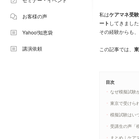
セミナー・イベント
私は
ケアマネ受験
お客様の声
ート
してきました
その経験からも、
Yahoo!知恵袋
講演依頼
この記事では、
東
目次
なぜ模擬試験
東京で受けられ
模擬試験はい
受講生の声「
まとめ｜ケア