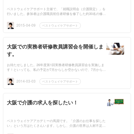
ベストウェイケアサポート主催で、「就職説明会（介護限定）」を
行いました。参加者は介護職員初任者研修を修了した約30名の修了
生です。今回ご参加頂いた事業者・施設さんは4社です。多岐にわ
た...
2015-04-09
ベストウェイケアサポート
大阪での実務者研修教員講習会を開催しま
す。
お待たせしました。26年度第1回実務者研修教員講習会を実施しま
す！といっても、私の予定が7月からしか空かないので、7月からの
開講となります。(これも予定です）あまりにもせかされせかさ
れ、ただでさえ...
2014-03-03
ベストウェイケアサポート
大阪で介護の求人を探したい！
ベストウェイケアアカデミーの馬淵です。「介護のお仕事を探した
い」という方はたくさんいます。しかし、介護の世界は人材不足。
それを解消するために「ベストウェイケアサポート」を立ち上げま