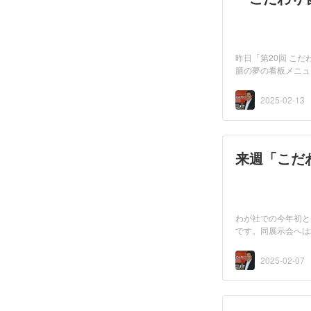
昨日「第20回 こ
膳の夢の看板メニュ
たと...
2025-02-13
来週「こだ
わが社での今年初と
です。同展示会へは
造...
2025-02-07