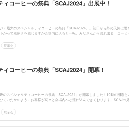
ィコーヒーの祭典「SCAJ2024」出展中！
ジア最大のスペシャルティコーヒーの祭典「SCAJ2024」。初日から外の天気は雨
下がって肌寒さを感じますが会場内に入ると一転、みなさんから溢れ出る「コーヒ
展示会
ィコーヒーの祭典「SCAJ2024」開幕！
級のスペシャルティコーヒーの祭典「SCAJ2024」が開幕しました！10時の開場と
びていたかのようにお客様が続々と会場内へと流れ込んできております。SCAJの
展示会