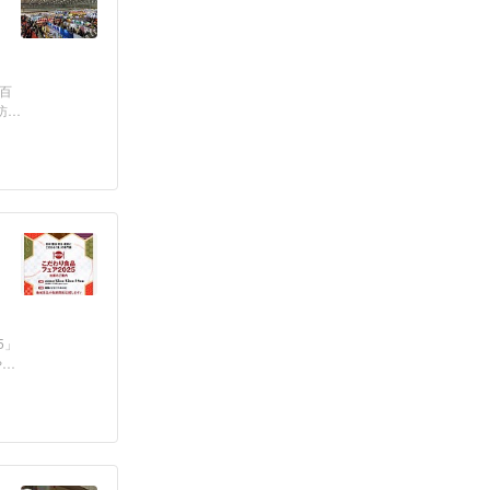
百
訪れ
5」
や製