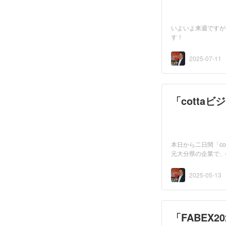
いよいよ来週ですが、
す！ ※写真は
展示会...
2025-07-11
「cotta
本日から二日間「co
元大分県の企業で、
回...
2025-05-13
「FABEX2