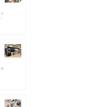
しま
合
じ地
今