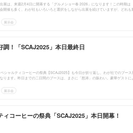
出展は、来週2月4日に開幕する「グルメショー春 2026」になります！この時期は
会開催も多く、わが社もいろいろと選択をしながら出展を続けていますが、どれも
展示会
調！「SCAJ2025」本日最終日
スペシャルティコーヒーの祭典【SCAJ2025】も今日が折り返し、わが社でのブース
なります。昨日までの二日間のブースは、まさに「怒涛」の賑わい。豪華ゲストに
展示会
ィコーヒーの祭典「SCAJ2025」本日開幕！