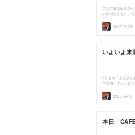
アジア最大級のスペ
の開場とともに、お
まっ...
2025-09-24
いよいよ来週
9月も本日より折り
で訪問していたロサ
ヒ...
2025-09-16
本日「CAFE