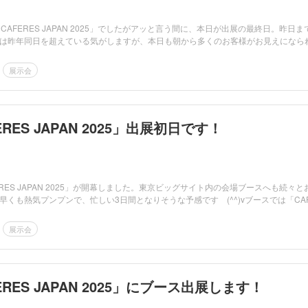
CAFERES JAPAN 2025」でしたがアッと言う間に、本日が出展の最終日。昨日ま
は昨年同日を超えている気がしますが、本日も朝から多くのお客様がお見えになら
展示会
RES JAPAN 2025」出展初日です！
ERES JAPAN 2025」が開幕しました。東京ビッグサイト内の会場ブースへも続々と
早くも熱気プンプンで、忙しい3日間となりそうな予感です (^^)vブースでは「CA
展示会
RES JAPAN 2025」にブース出展します！