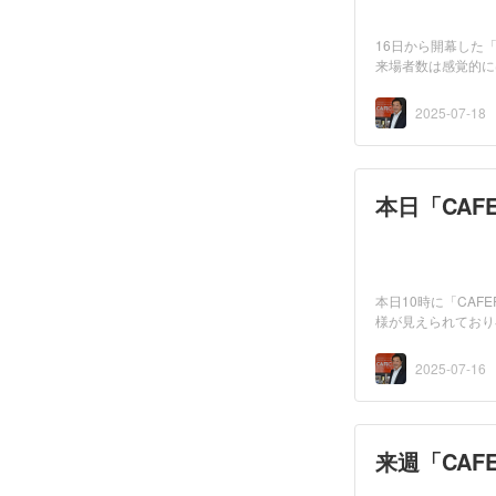
16日から開幕した「
来場者数は感覚的に
いま...
2025-07-18
本日「CAFE
本日10時に「CAF
様が見えられており
C」「Y...
2025-07-16
来週「CAFE