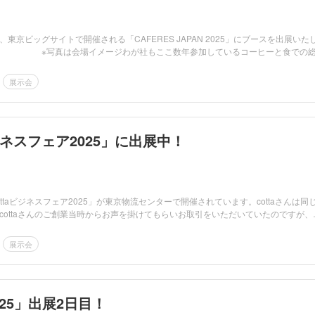
東京ビッグサイトで開催される「CAFERES JAPAN 2025」にブースを出展いた
会場イメージわが社もここ数年参加しているコーヒーと食での総
展示会
ビジネスフェア2025」に出展中！
ttaビジネスフェア2025」が東京物流センターで開催されています。cottaさんは同
cottaさんのご創業当時からお声を掛けてもらいお取引をいただいていたのですが、
展示会
025」出展2日目！