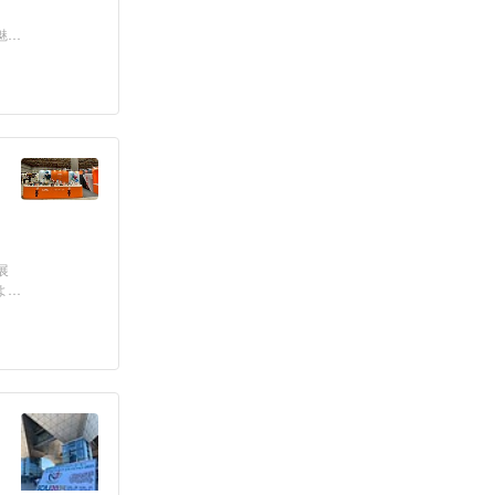
魅力
展
よる