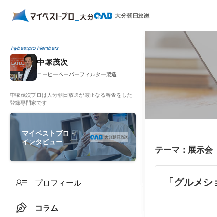
Mybestpro Members
中塚茂次
コーヒーペーパーフィルター製造
中塚茂次プロは大分朝日放送が厳正なる審査をした
登録専門家です
マイベストプロ・
インタビュー
テーマ：展示会
「グルメショ
プロフィール
コラム