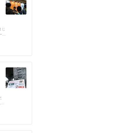
まじ
ー
と
見ど