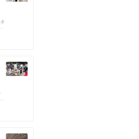
ら多
え
ー
フェ