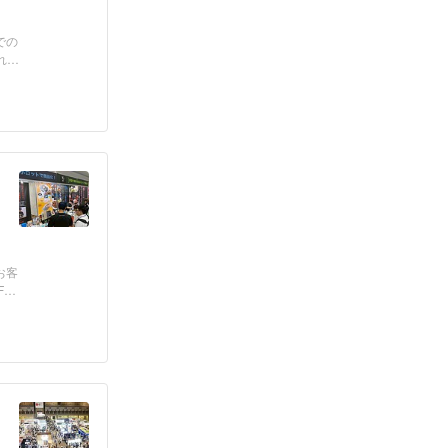
での
れて
お客
FE