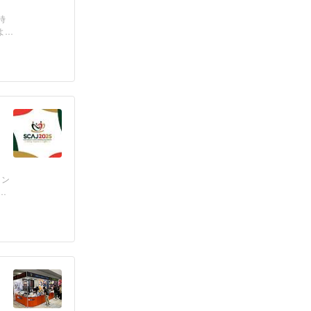
時
よ始
ョン
ー