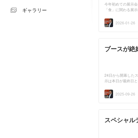
今年初めての展示会
ギャラリー
「食」に関わる展示
的で可...
2026-01-26
ブースが絶好
24日から開幕した
示は本日が最終日と
CAFEC...
2025-09-26
スペシャルテ