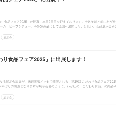
だわり食品フェア2025」が開幕。本日2日目を迎えております。十数年ほど前にわが社
ーの「ビーフシチュー」を冷凍商品にして全国へ展開したいと思い、食品展示会を
展示会
わり食品フェア2025」に出展します！
なる展示会出展が、来週幕張メッセで開催される「第20回 こだわり食品フェア202
2年ぶりの出展となりますが展示会名のように、わが社の「こだわり食品」の商品
展示会