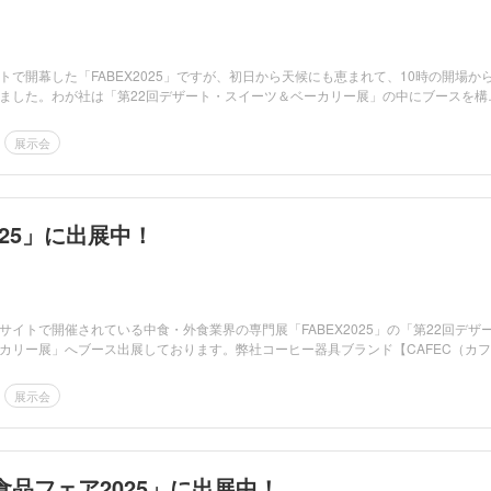
トで開幕した「FABEX2025」ですが、初日から天候にも恵まれて、10時の開場か
ました。わが社は「第22回デザート・スイーツ＆ベーカリー展」の中にブースを構
展示会
025」に出展中！
サイトで開催されている中食・外食業界の専門展「FABEX2025」の「第22回デザ
カリー展」へブース出展しております。弊社コーヒー器具ブランド【CAFEC（カ
展示会
食品フェア2025」に出展中！