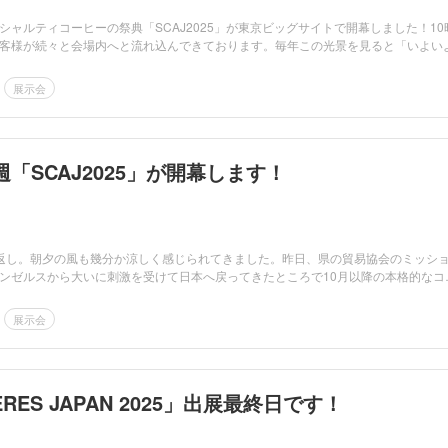
シャルティコーヒーの祭典「SCAJ2025」が東京ビッグサイトで開幕しました！10
客様が続々と会場内へと流れ込んできております。毎年この光景を見ると「いよい
展示会
「SCAJ2025」が開幕します！
返し。朝夕の風も幾分か涼しく感じられてきました。昨日、県の貿易協会のミッシ
ンゼルスから大いに刺激を受けて日本へ戻ってきたところで10月以降の本格的なコ
展示会
RES JAPAN 2025」出展最終日です！