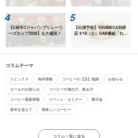
【CAFECジャパンブリューワ
【出演予告】YOUMECA別府
ーズカップ2026】も大盛況！
店 4/18（土）OAB番組「れじ
ゃぐる」カレー9選！
コラムテーマ
トピックス
海外情報
コーヒーの【豆】知識
お知らせ
セールのお知らせ
コーヒーの淹れ方、飲み方
コーヒー最新情報
イベント・セミナー
展示会
新年を迎えて
美味しいコーヒー
コラム一覧に戻る