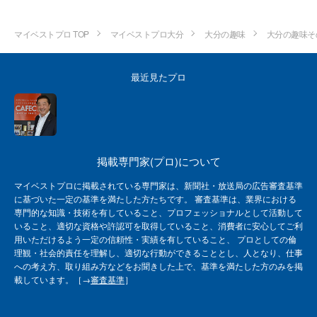
マイベストプロ TOP
マイベストプロ大分
大分の趣味
大分の趣味そ
最近見たプロ
掲載専門家(プロ)について
マイベストプロに掲載されている専門家は、新聞社・放送局の広告審査基準
に基づいた一定の基準を満たした方たちです。 審査基準は、業界における
専門的な知識・技術を有していること、プロフェッショナルとして活動して
いること、適切な資格や許認可を取得していること、消費者に安心してご利
用いただけるよう一定の信頼性・実績を有していること、 プロとしての倫
理観・社会的責任を理解し、適切な行動ができることとし、人となり、仕事
への考え方、取り組み方などをお聞きした上で、基準を満たした方のみを掲
載しています。［→
審査基準
］