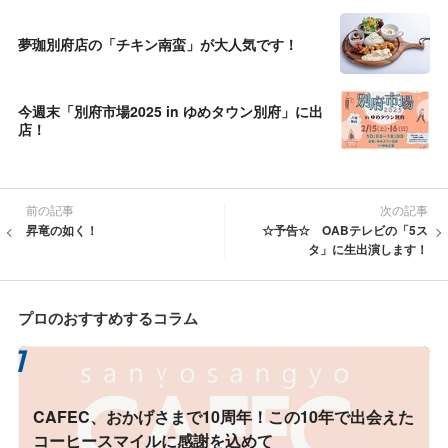
夢珈別府店の「チキン南蛮」が大人気です！
今週末「別府市場2025 in ゆめタウン別府」に出
店！
前の記事
次の記事
昇竜の如く！
☆予告☆ OABテレビの「5ス
タ」に生出演します！
プロのおすすめするコラム
CAFEC、おかげさまで10周年！この10年で出会えた
コーヒースマイルに感謝を込めて