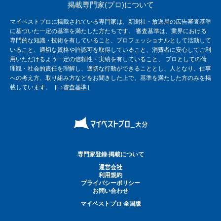
掲載専門家(プロ)について
マイベストプロに掲載されている専門家は、新聞社・放送局の広告審査基準
に基づいた一定の基準を満たした方たちです。 審査基準は、業界における
専門的な知識・技術を有していること、プロフェッショナルとして活動して
いること、適切な資格や許認可を取得していること、消費者に安心してご利
用いただけるよう一定の信頼性・実績を有していること、 プロとしての倫
理観・社会的責任を理解し、適切な行動ができることとし、人となり、仕事
への考え方、取り組み方などをお聞きした上で、基準を満たした方のみを掲
載しています。［→
審査基準
］
専門家登録·掲載について
運営会社
利用規約
プライバシーポリシー
お問い合わせ
マイベストプロ 全国版