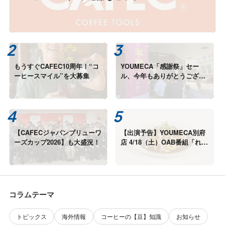
もうすぐCAFEC10周年！“コ
YOUMECA「感謝祭」セー
ーヒースマイル”を大募集
ル、今年もありがとうござい
ました！
【CAFECジャパンブリューワ
【出演予告】YOUMECA別府
ーズカップ2026】も大盛況！
店 4/18（土）OAB番組「れじ
ゃぐる」カレー9選！
コラムテーマ
トピックス
海外情報
コーヒーの【豆】知識
お知らせ