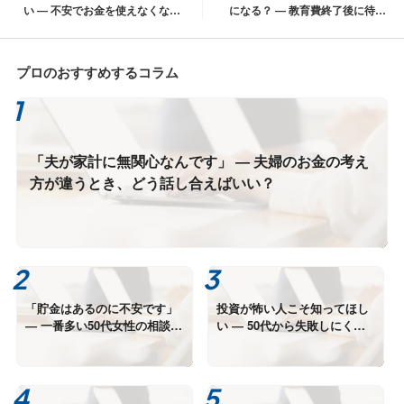
い ― 不安でお金を使えなくなる
になる？ ― 教育費終了後に待っ
前に考えたいこと
ている現実
プロのおすすめするコラム
「夫が家計に無関心なんです」 ― 夫婦のお金の考え
方が違うとき、どう話し合えばいい？
「貯金はあるのに不安です」
投資が怖い人こそ知ってほし
― 一番多い50代女性の相談か
い ― 50代から失敗しにくい
ら見えてきた“本当の悩み”
資産形成の考え方