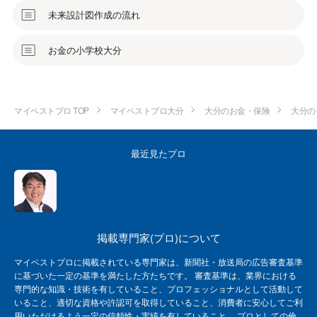
未来設計図作成の流れ
お金の小学校大分
マイベストプロ TOP
マイベストプロ大分
大分のお金・保険
大分の
最近見たプロ
掲載専門家(プロ)について
マイベストプロに掲載されている専門家は、新聞社・放送局の広告審査基準
に基づいた一定の基準を満たした方たちです。 審査基準は、業界における
専門的な知識・技術を有していること、プロフェッショナルとして活動して
いること、適切な資格や許認可を取得していること、消費者に安心してご利
用いただけるよう一定の信頼性・実績を有していること、 プロとしての倫