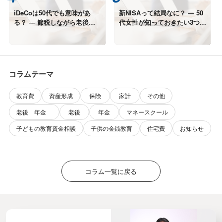
iDeCoは50代でも意味があ
新NISAって結局なに？ ― 50
る？ ― 節税しながら老後資
代女性が知っておきたい3つの
金をつくる考え方
メリット
コラムテーマ
教育費
資産形成
保険
家計
その他
老後 年金
老後
年金
マネースクール
子どもの教育資金相談
子供の金銭教育
住宅費
お知らせ
コラム一覧に戻る