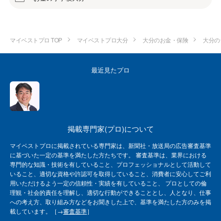
マイベストプロ TOP
マイベストプロ大分
大分のお金・保険
大分の
最近見たプロ
掲載専門家(プロ)について
マイベストプロに掲載されている専門家は、新聞社・放送局の広告審査基準
に基づいた一定の基準を満たした方たちです。 審査基準は、業界における
専門的な知識・技術を有していること、プロフェッショナルとして活動して
いること、適切な資格や許認可を取得していること、消費者に安心してご利
用いただけるよう一定の信頼性・実績を有していること、 プロとしての倫
理観・社会的責任を理解し、適切な行動ができることとし、人となり、仕事
への考え方、取り組み方などをお聞きした上で、基準を満たした方のみを掲
載しています。［→
審査基準
］