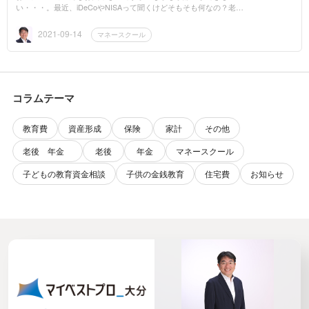
い・・・。最近、iDeCoやNISAって聞くけどそもそも何なの？老後
の年金があてにならないけどどうやって準備すればいいの・・・。
などなど・・・。...
2021-09-14
マネースクール
コラムテーマ
教育費
資産形成
保険
家計
その他
老後 年金
老後
年金
マネースクール
子どもの教育資金相談
子供の金銭教育
住宅費
お知らせ