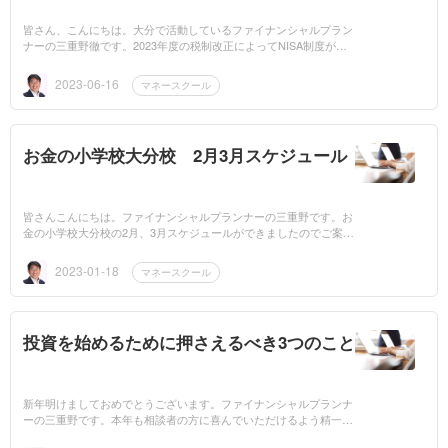
皆さん、こんにちは。大分で活動しているファイナンシャルプラン
ナーの三重野徹です。2023年度の税制改正によってNISA制度が大
きく変わることが決定しました。どのような変更があるのか？詳し
く知らない方...
2023-06-16
マネースクール
お金の小学校大分校 2月3月スケジュール
皆さんこんにちは。ファイナンシャルプランナーの三重野です。お
金の小学校大分校の2月、3月スケジュールができましたのでご案内
いたします。NISAの改定に伴い勉強する方が増えてきています。(^
^)/詳しく...
2023-01-18
マネースクール
投資を始めるために押さえるべき3つのこと
新年明けましておめでとうございます。ファイナンシャルプランナ
ーの三重野です。本年も相談者の方に喜んでいただけるよう精一杯
頑張ります。昨年、テレビや雑誌で話題になっていましたがいよい