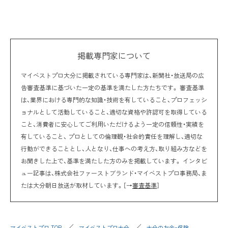
掲載専門家について
マイベストプロ大分に掲載されている専門家は、新聞社・放送局の広
告審査基準に基づいた一定の基準を満たした方たちです。 審査基準
は、業界における専門的な知識・技術を有していること、プロフェッシ
ョナルとして活動していること、適切な資格や許認可を取得している
こと、消費者に安心してご利用いただけるよう一定の信頼性・実績を
有していること、 プロとしての倫理観・社会的責任を理解し、適切な
行動ができることとし、人となり、仕事への考え方、取り組み方などを
お聞きした上で、基準を満たした方のみを掲載しています。 インタビ
ュー記事は、株式会社ファーストブランド・マイベストプロ事務局、ま
たは大分朝日放送が取材しています。［→
審査基準
］
マイベストプロ TOP
マイベストプロ大分
大分のお金・保険