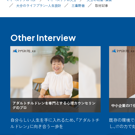
大分のライフプラン・人生設計
三重野徹
取材記事
Other Interview
アダルトチルドレンを専門とする心理カウンセリン
中小企業のI
グのプロ
自分らしい人生を手に入れるため、「アダルトチ
既存の環境で
ルドレン」に向き合う一歩を
し、ITの力