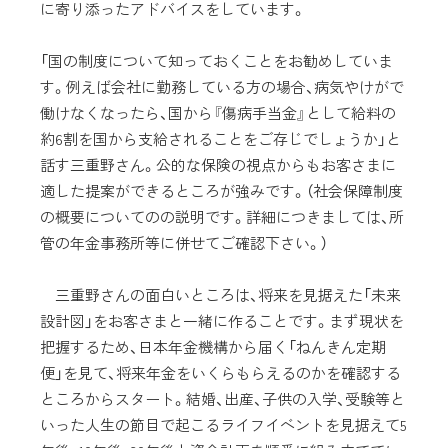
に寄り添ったアドバイスをしています。
「国の制度について知っておくことをお勧めしていま
す。例えば会社に勤務している方の場合、病気やけがで
働けなくなったら、国から『傷病手当金』として給料の
約6割を国から支給されることをご存じでしょうか」と
話す三重野さん。公的な保険の視点からもお客さまに
適した提案ができるところが強みです。（社会保障制度
の概要についてのの説明です。詳細につきましては、所
管の年金事務所等に併せてご確認下さい。）
三重野さんの面白いところは、将来を見据えた「未来
設計図」をお客さまと一緒に作ることです。まず現状を
把握するため、日本年金機構から届く「ねんきん定期
便」を見て、将来年金をいくらもらえるのかを確認する
ところからスタート。結婚、出産、子供の入学、受験等と
いった人生の節目で起こるライフイベントを見据えて5