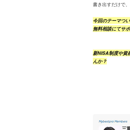
書き出すだけで、
今回のテーマつい
無料相談にてサポ
新NISA制度や
んか？
Mybestpro Members
三