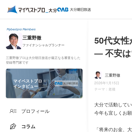
Mybestpro Members
50代女
三重野徹
ファイナンシャルプランナー
― 不安
三重野徹プロは大分朝日放送が厳正なる審査をした
登録専門家です
三重野徹
マイベストプロ・
2026年1月15日
インタビュー
テーマ：
老後
大分で活動してい
プロフィール
今年も宜しくお願
コラム
「将来のお金、大