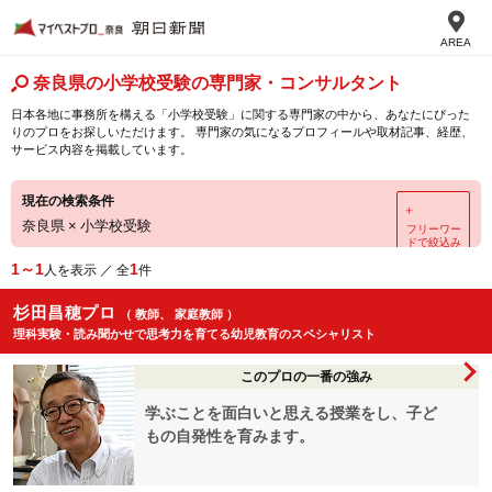
AREA
奈良県の小学校受験の専門家・コンサルタント
日本各地に事務所を構える「小学校受験」に関する専門家の中から、あなたにぴった
りのプロをお探しいただけます。 専門家の気になるプロフィールや取材記事、経歴、
サービス内容を掲載しています。
現在の検索条件
＋
奈良県
×
小学校受験
フリーワー
ドで絞込み
1～1
1
人を表示 ／ 全
件
杉田昌穂プロ
（ 教師、 家庭教師 ）
理科実験・読み聞かせで思考力を育てる幼児教育のスペシャリスト
このプロの一番の強み
学ぶことを面白いと思える授業をし、子ど
もの自発性を育みます。