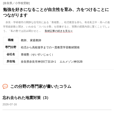
[奈良県／小学校受験]
勉強を好きになることが自主性を育み、力をつけることに
つながります
奈良・学研都市の閑静な住宅街にある「青穂塾」。幼児教室を持ち、有名私立中・高への進
学実績多数と聞き、いわゆる「スパルタ塾」を想像すると、実際の授業内容に驚くことでしょ
う。「私の塾では読み聞かせと...
取材記事の続きを見る≫
職種
教師、 家庭教師
専門分野
幼児から高校進学までの一貫教育学習教材開発
会社名
青穂塾（せいすいじゅく）
所在地
奈良県奈良市神功5丁目19-1 エルメゾン神功2B
この分野の専門家が書いたコラム
忘れ去られた地震対策（3）
2026-07-16