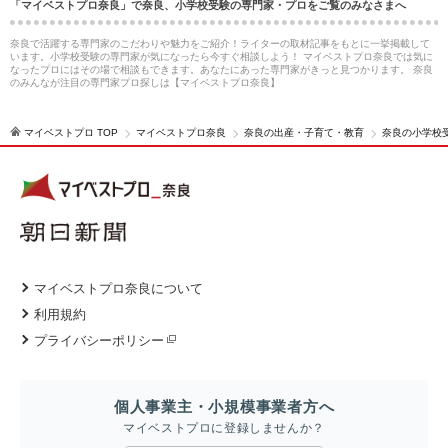
「マイベストプロ奈良」で奈良、小学校受験の専門家・プロをご覧のみなさまへ
奈良で活躍する専門家のこだわりや魅力をご紹介！ライターの取材記事をもとに一挙掲載して
います。小学校受験の専門家が気になったら今すぐ相談しよう！ マイベストプロ奈良では気に
なったプロにはその場で相談もできます。あなたにあった専門家がきっと見つかります。 奈良
のみんなが注目の専門家プロ探しは【マイベストプロ奈良】
マイベストプロ TOP
マイベストプロ奈良
奈良の出産・子育て・教育
奈良の小学校
マイベストプロ奈良について
利用規約
プライバシーポリシー
個人事業主・小規模事業者方へ
マイベストプロに登録しませんか？