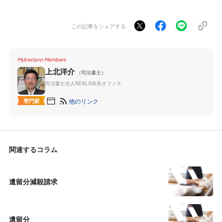
この記事をシェアする
Mybestpro Members
上北洋介
（司法書士）
司法書士法人SEALS奈良オフィス
他のリンク
専門家
関連するコラム
遺留分減殺請求
遺留分