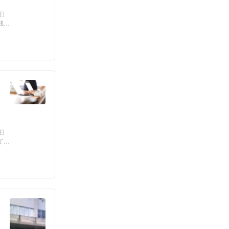
日
残高
日
てい