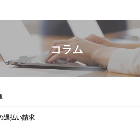
コラム
理
の過払い請求