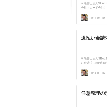
司法書士法人SEA
会社（カード会社）
（カー...
2014-06-19
過払い金請
司法書士法人SEA
い金請求には時効が
してし...
2014-06-16
任意整理の