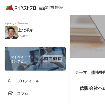
Mybestpro Members
上北洋介
司法書士
マイベストプロ・
インタビュー
テーマ：債務整
プロフィール
信販会社へ
コラム