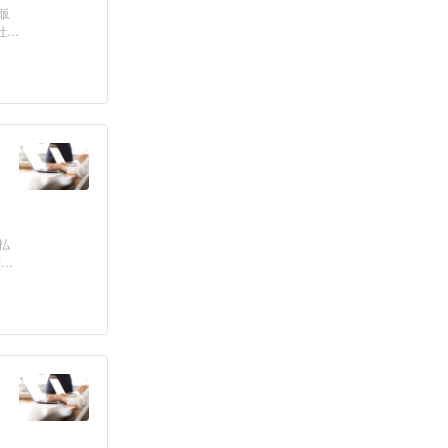
販
社
払
消滅