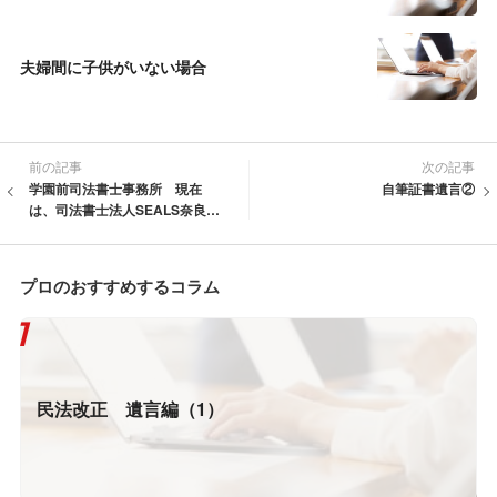
夫婦間に子供がいない場合
前の記事
次の記事
学園前司法書士事務所 現在
自筆証書遺言②
は、司法書士法人SEALS奈良オ
フィス
プロのおすすめするコラム
民法改正 遺言編（1）