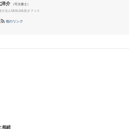
北洋介
（司法書士）
書士法人SEALS奈良オフィス
他のリンク
と相続