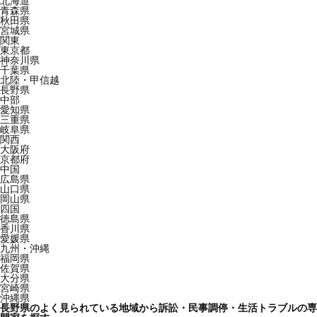
北海道
青森県
秋田県
宮城県
関東
東京都
神奈川県
千葉県
北陸・甲信越
長野県
中部
愛知県
三重県
岐阜県
関西
大阪府
京都府
中国
広島県
山口県
岡山県
四国
徳島県
香川県
愛媛県
九州・沖縄
福岡県
佐賀県
大分県
宮崎県
沖縄県
長野県のよく見られている地域から訴訟・民事調停・生活トラブルの専