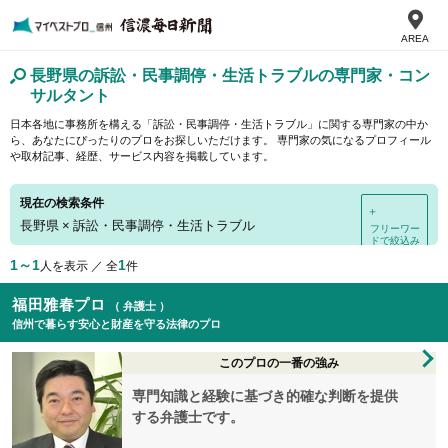
AREA
長野県の訴訟・民事調停・生活トラブルの専門家・コン
サルタント
日本各地に事務所を構える「訴訟・民事調停・生活トラブル」に関する専門家の中か
ら、あなたにぴったりのプロをお探しいただけます。 専門家の気になるプロフィール
や取材記事、経歴、サービス内容を掲載しています。
現在の検索条件
＋
長野県
×
訴訟・民事調停・生活トラブル
フリーワー
ドで絞込み
1～1
1
人を表示 ／ 全
件
福田雅春プロ
（ 弁護士 ）
信州で暮らす安心と財産を守る法律のプロ
このプロの一番の強み
専門知識と経験に基づき的確な判断を提供
する弁護士です。