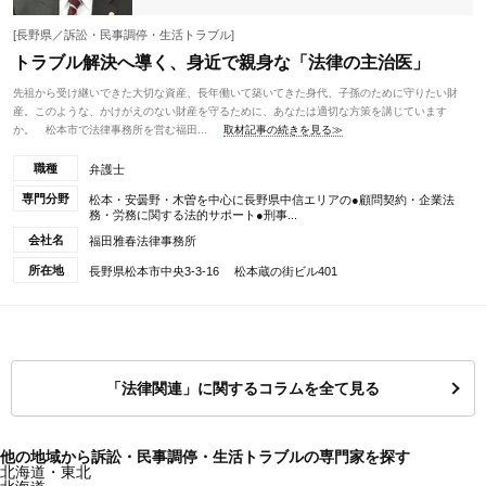
[長野県／訴訟・民事調停・生活トラブル]
トラブル解決へ導く、身近で親身な「法律の主治医」
先祖から受け継いできた大切な資産、長年働いて築いてきた身代、子孫のために守りたい財
産。このような、かけがえのない財産を守るために、あなたは適切な方策を講じています
か。 松本市で法律事務所を営む福田...
取材記事の続きを見る≫
職種
弁護士
専門分野
松本・安曇野・木曽を中心に長野県中信エリアの●顧問契約・企業法
務・労務に関する法的サポート●刑事...
会社名
福田雅春法律事務所
所在地
長野県松本市中央3-3-16 松本蔵の街ビル401
「法律関連」に関するコラムを全て見る
他の地域から訴訟・民事調停・生活トラブルの専門家を探す
北海道・東北