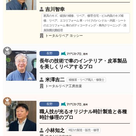
吉川智幸
家具のキズ、破損の補修、リペア、修理 住宅・ビル内装のキズ補
修、リペア、エコリフォーム 車・バイクのハンドル・内装・シート
のエコリフォーム 車のボディコーティング・車内クリーニング・消
臭除菌抗菌処理
トータルリペア ヨッシー
2位
長野
長年の技術で車のインテリア・皮革製品
を美しくリペアするプロ
米澤吉二
補修屋・リペア職人・修復士
トータルリペア工房吉楽
3位
長野
職人技が光るオリジナル時計製造と各種
時計修理のプロ
小林知之
時計の製造・販売・修理