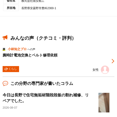
会社名
株式会社南安精工
所在地
長野県安曇野市豊科2300-1
みんなの声（クチコミ・評判）
小林知之プロ
票
への声
腕時計電池交換とベルト修理依頼
くらし
女性
この分野の専門家が書いたコラム
今日は長野で住宅無垢材階段段板の割れ補修、リ
ペアでした。
2026-08-07