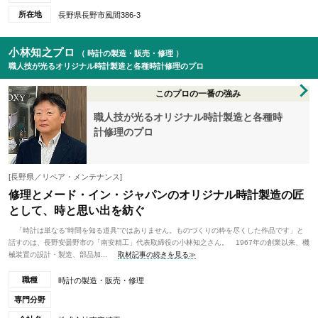
所在地
長野県長野市風間386-3
小林知之プロ
（ 時計の製造・販売・修理 ）
職人技が光るオリジナル時計製造と各種時計修理のプロ
このプロの一番の強み
職人技が光るオリジナル時計製造と各種時
計修理のプロ
[長野県／リペア・メンテナンス]
修理とメード・イン・ジャパンのオリジナル時計製造の匠
として、時と思い出を紡ぐ
「時計は単なる“時間を知る道具”ではありません。ものづくりの粋を尽くした作品です」と
話すのは、長野安曇野市の「南安精工」代表取締役の小林知之さん。 1967年の創業以来、機
械装置の設計・製造、部品加...
取材記事の続きを見る≫
職種
時計の製造・販売・修理
専門分野