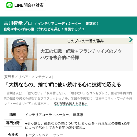
LINE問合せ対応
吉川智幸プロ
（ インテリアコーディネーター、 建築家 ）
住宅や車の内装の傷・汚れなどを美しく修復するプロ
このプロの一番の強み
大工の知識・経験＋フランチャイズのノウ
ハウを複合的に発揮
[長野県／リペア・メンテナンス]
「大切なもの」捨てずに使い続ける心に技術で応える
吉川さんは、「捨てない」「取り替えない」「壊さない」をコンセプトに、住宅や車両の内
装の傷みや劣化を修理するプロフェッショナル。米国を本拠地に、世界中にネットワークを持
つ「トータルリペア」の日本本...
取材記事の続きを見る≫
職種
インテリアコーディネーター、 建築家
専門分野
●引っ越し、改装などの際についてしまった傷・汚れなどの修復●経年
によって劣化してきた住宅内装や家具...
会社名
トータルリペア ヨッシー