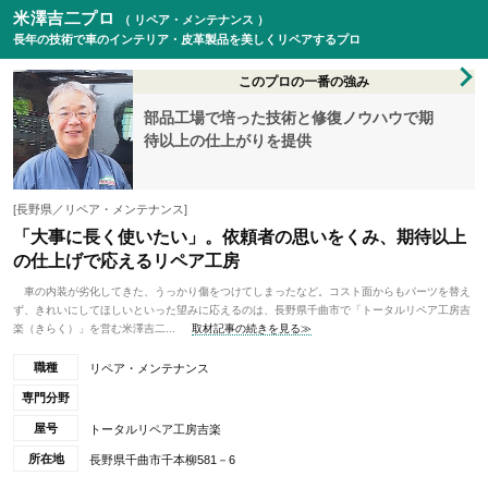
米澤吉二プロ
（ リペア・メンテナンス ）
長年の技術で車のインテリア・皮革製品を美しくリペアするプロ
このプロの一番の強み
部品工場で培った技術と修復ノウハウで期
待以上の仕上がりを提供
[長野県／リペア・メンテナンス]
「大事に長く使いたい」。依頼者の思いをくみ、期待以上
の仕上げで応えるリペア工房
車の内装が劣化してきた、うっかり傷をつけてしまったなど。コスト面からもパーツを替え
ず、きれいにしてほしいといった望みに応えるのは、長野県千曲市で「トータルリペア工房吉
楽（きらく）」を営む米澤吉二...
取材記事の続きを見る≫
職種
リペア・メンテナンス
専門分野
屋号
トータルリペア工房吉楽
所在地
長野県千曲市千本柳581－6