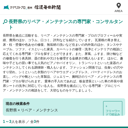
AREA
長野県のリペア・メンテナンスの専門家・コンサルタン
ト
長野県を拠点に活動する、リペア・メンテナンスの専門家・プロのプロフィールや実
績、費用のほか、コラム、口コミ、評判などを紹介しています。 瓦屋根の葺き替え、
床・柱・壁傷や色あせの修復、無垢材の洗いなど住まいの内外装のほか、タンスやテ
ーブル、ソファ、イスといった家具、カーペットの修理・洗浄とインテリアの相談に
応えてくれる専門家・プロを探すことができます。また、屏風、ふすま、掛け軸など
の修復を行う表具師、器の割れや欠けを修理する金継ぎの職人もいます。 ほかに、趣
味や子どもの習い事でも人気のピアノやバイオリン、トランペットといった楽器のメ
ンテナンスしてくれる調律師・職人もいます。 ファッション関係では、虫食いの穴や
すり切れ、シミといった衣類のリペアやウエディングドレス、パーティードレスのお
直し、バッグや靴といった革製品、ジュエリー、腕時計のリペア・メンテナンスの専
門家・プロが挙げられます。 愛車の手入れであれば、板金塗装といった車の外装や座
席シートの洗浄に対応している人も。 長野県を拠点にしている専門家・プロにリペ
ア・メンテナンスの相談をして、大切なものをケアしましょう。
現在の検索条件
＋
長野県
×
リペア・メンテナンス
フリーワー
ドで絞込み
1～3
3
人を表示 ／ 全
件