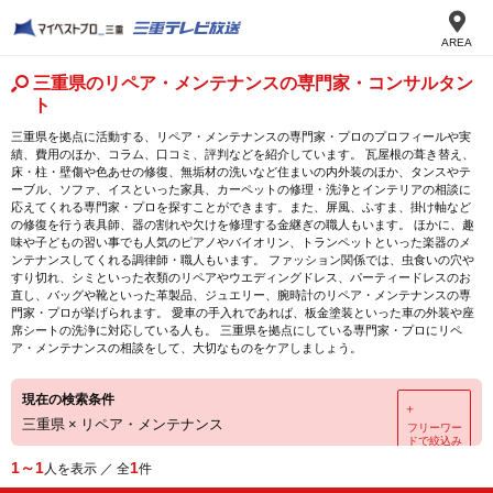
AREA
三重県のリペア・メンテナンスの専門家・コンサルタン
ト
三重県を拠点に活動する、リペア・メンテナンスの専門家・プロのプロフィールや実
績、費用のほか、コラム、口コミ、評判などを紹介しています。 瓦屋根の葺き替え、
床・柱・壁傷や色あせの修復、無垢材の洗いなど住まいの内外装のほか、タンスやテ
ーブル、ソファ、イスといった家具、カーペットの修理・洗浄とインテリアの相談に
応えてくれる専門家・プロを探すことができます。また、屏風、ふすま、掛け軸など
の修復を行う表具師、器の割れや欠けを修理する金継ぎの職人もいます。 ほかに、趣
味や子どもの習い事でも人気のピアノやバイオリン、トランペットといった楽器のメ
ンテナンスしてくれる調律師・職人もいます。 ファッション関係では、虫食いの穴や
すり切れ、シミといった衣類のリペアやウエディングドレス、パーティードレスのお
直し、バッグや靴といった革製品、ジュエリー、腕時計のリペア・メンテナンスの専
門家・プロが挙げられます。 愛車の手入れであれば、板金塗装といった車の外装や座
席シートの洗浄に対応している人も。 三重県を拠点にしている専門家・プロにリペ
ア・メンテナンスの相談をして、大切なものをケアしましょう。
現在の検索条件
＋
三重県
×
リペア・メンテナンス
フリーワー
ドで絞込み
1～1
1
人を表示 ／ 全
件