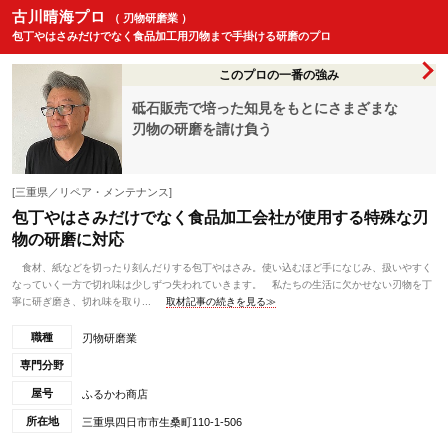
古川晴海プロ
（ 刃物研磨業 ）
包丁やはさみだけでなく食品加工用刃物まで手掛ける研磨のプロ
このプロの一番の強み
砥石販売で培った知見をもとにさまざまな
刃物の研磨を請け負う
[三重県／リペア・メンテナンス]
包丁やはさみだけでなく食品加工会社が使用する特殊な刃
物の研磨に対応
食材、紙などを切ったり刻んだりする包丁やはさみ。使い込むほど手になじみ、扱いやすく
なっていく一方で切れ味は少しずつ失われていきます。 私たちの生活に欠かせない刃物を丁
寧に研ぎ磨き、切れ味を取り...
取材記事の続きを見る≫
職種
刃物研磨業
専門分野
屋号
ふるかわ商店
所在地
三重県四日市市生桑町110-1-506