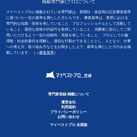
掲載専門家(プロ)について
マイベストプロに掲載されている専門家は、新聞社・放送局の広告審査基準
に基づいた一定の基準を満たした方たちです。 審査基準は、業界における
専門的な知識・技術を有していること、プロフェッショナルとして活動して
いること、適切な資格や許認可を取得していること、消費者に安心してご利
用いただけるよう一定の信頼性・実績を有していること、 プロとしての倫
理観・社会的責任を理解し、適切な行動ができることとし、人となり、仕事
への考え方、取り組み方などをお聞きした上で、基準を満たした方のみを掲
載しています。［→
審査基準
］
専門家登録·掲載について
運営会社
利用規約
プライバシーポリシー
お問い合わせ
マイベストプロ 全国版