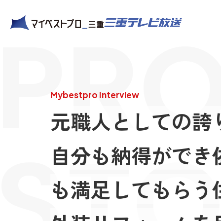
PRO
Mybestpro Interview
元職人としての誇
STO
自分も納得ができ
も満足してもらう