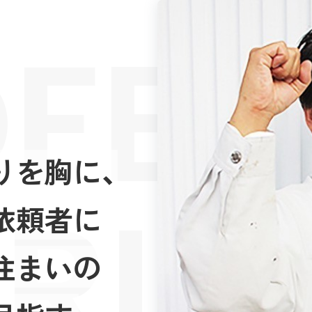
FES
りを胸に、
RIE
依頼者に
住まいの