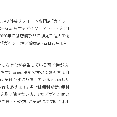
まいの外装リフォーム専門店「ガイソ
本一を表彰するガイソーアワードを201
、2020年には店舗部門に加えて個人でも
「ガイソー津／鈴鹿店・四日市店」店
かしら劣化が発生している可能性があ
じやすい反面、高所ですのでお客さま自
ね。気付かずに放置していると、雨漏り
場合もあります。当店は無料診断、無料
安を取り除きたい方、またデザイン面の
をご検討中の方、お気軽にお問い合わせ